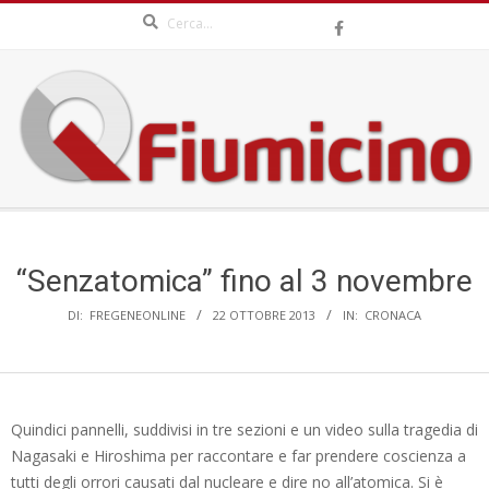
Search
Skip
to
content
QFIUMICINO.COM
Secondary
Navigation
Menu
“Senzatomica” fino al 3 novembre
DI:
FREGENEONLINE
22 OTTOBRE 2013
IN:
CRONACA
Quindici pannelli, suddivisi in tre sezioni e un video sulla tragedia di
Nagasaki e Hiroshima per raccontare e far prendere coscienza a
tutti degli orrori causati dal nucleare e dire no all’atomica. Si è