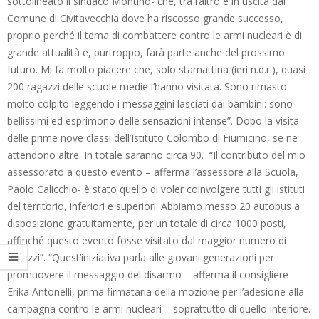
sottolineato il sindaco Montino- che, tra l’altro è in uscita dal
Comune di Civitavecchia dove ha riscosso grande successo,
proprio perché il tema di combattere contro le armi nucleari è di
grande attualità e, purtroppo, farà parte anche del prossimo
futuro. Mi fa molto piacere che, solo stamattina (ieri n.d.r.), quasi
200 ragazzi delle scuole medie l’hanno visitata. Sono rimasto
molto colpito leggendo i messaggini lasciati dai bambini: sono
bellissimi ed esprimono delle sensazioni intense”. Dopo la visita
delle prime nove classi dell’Istituto Colombo di Fiumicino, se ne
attendono altre. In totale saranno circa 90. “Il contributo del mio
assessorato a questo evento – afferma l’assessore alla Scuola,
Paolo Calicchio- è stato quello di voler coinvolgere tutti gli istituti
del territorio, inferiori e superiori. Abbiamo messo 20 autobus a
disposizione gratuitamente, per un totale di circa 1000 posti,
affinché questo evento fosse visitato dal maggior numero di
ragazzi”. “Quest’iniziativa parla alle giovani generazioni per
promuovere il messaggio del disarmo – afferma il consigliere
Erika Antonelli, prima firmataria della mozione per l’adesione alla
campagna contro le armi nucleari – soprattutto di quello interiore.