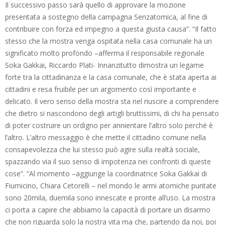
Il successivo passo sarà quello di approvare la mozione
presentata a sostegno della campagna Senzatomica, al fine di
contribuire con forza ed impegno a questa giusta causa”. “Il fatto
stesso che la mostra venga ospitata nella casa comunale ha un
significato molto profondo –afferma il responsabile regionale
Soka Gakkai, Riccardo Plati- Innanzitutto dimostra un legame
forte tra la cittadinanza e la casa comunale, che è stata aperta ai
cittadini e resa fruibile per un argomento così importante e
delicato. Il vero senso della mostra sta nel riuscire a comprendere
che dietro si nascondono degli artigli bruttissimi, di chi ha pensato
di poter costruire un ordigno per annientare l’altro solo perché è
l’altro. L’altro messaggio è che mette il cittadino comune nella
consapevolezza che lui stesso può agire sulla realtà sociale,
spazzando via il suo senso di impotenza nei confronti di queste
cose”. “Al momento –aggiunge la coordinatrice Soka Gakkai di
Fiumicino, Chiara Cetorelli – nel mondo le armi atomiche puntate
sono 20mila, duemila sono innescate e pronte all’uso. La mostra
ci porta a capire che abbiamo la capacità di portare un disarmo
che non riguarda solo la nostra vita ma che, partendo da noi, poi