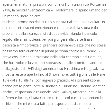
aperta ieri mattina, presso il comune di Fiumicino in via Portuense
2498, la mostra “Senzatomica – Trasformare lo spirito umano per
un mondo libero da armi
nucleari”, promossa dall’Istituto buddista italiano Soka Gakkai. Un
percorso intenso ed emozionante che parte dalla storia e dal
problema della sicurezza, si sviluppa evidenziando il pericolo
legato alle armi nucleari, per poi giungere alla parte finale,
dedicata all’importanza di prendere consapevolezza che noi stessi
possiamo fare qualcosa in prima persona contro il nucleare. Si
arriva così al video, proiettato nella sala cerimonie del Comune,
che ha il volto e la voce dei sopravvissuti alle atomiche lanciate
nell’agosto del 1945 dagli americani su Hiroshima e Nagasaki. La
mostra resterà aperta fino al 3 novembre, tutti i giorni dalle 9 alle
13 e dalle 16 alle 19, con ingresso gratuito. Alla presentazione
hanno preso parte, oltre al sindaco di Fiumicino Esterino Montino,
anche il responsabile regionale Soka Gakkai, Riccardo Plati e la
referente locale, Chiara Cetorelli. “Ho accolto molto volentieri la
richiesta che mi è stata fatta per esporre questa mostra – ha