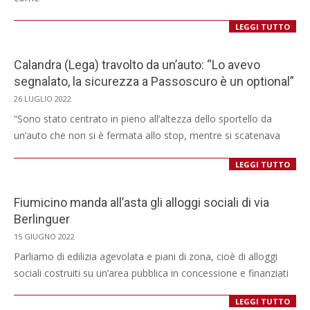
LEGGI TUTTO
Calandra (Lega) travolto da un’auto: “Lo avevo
segnalato, la sicurezza a Passoscuro è un optional”
2022-
26 LUGLIO 2022
07-
“Sono stato centrato in pieno all’altezza dello sportello da
26
un’auto che non si è fermata allo stop, mentre si scatenava
LEGGI TUTTO
Fiumicino manda all’asta gli alloggi sociali di via
Berlinguer
2022-
15 GIUGNO 2022
06-
Parliamo di edilizia agevolata e piani di zona, cioè di alloggi
15
sociali costruiti su un’area pubblica in concessione e finanziati
LEGGI TUTTO