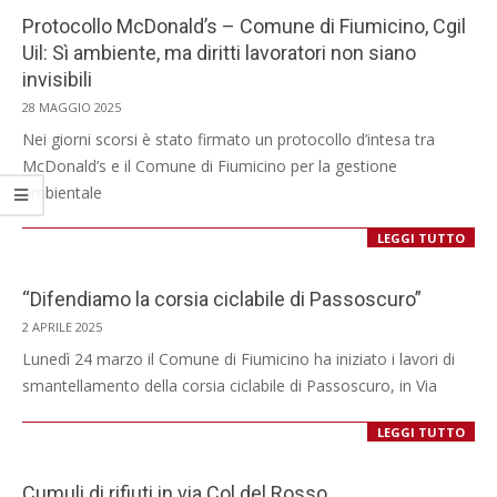
Protocollo McDonald’s – Comune di Fiumicino, Cgil
Uil: Sì ambiente, ma diritti lavoratori non siano
invisibili
2025-
28 MAGGIO 2025
05-
Nei giorni scorsi è stato firmato un protocollo d’intesa tra
28
McDonald’s e il Comune di Fiumicino per la gestione
ambientale
LEGGI TUTTO
“Difendiamo la corsia ciclabile di Passoscuro”
2025-
2 APRILE 2025
04-
Lunedì 24 marzo il Comune di Fiumicino ha iniziato i lavori di
02
smantellamento della corsia ciclabile di Passoscuro, in Via
LEGGI TUTTO
Cumuli di rifiuti in via Col del Rosso