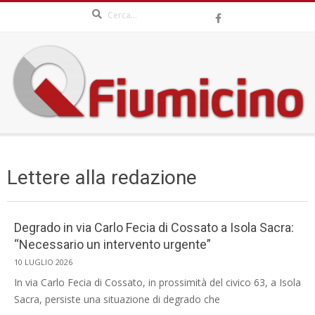
Search
Skip
to
content
QFIUMICINO.COM
Secondary
Navigation
Lettere alla redazione
Menu
Degrado in via Carlo Fecia di Cossato a Isola Sacra:
“Necessario un intervento urgente”
2026-
10 LUGLIO 2026
07-
In via Carlo Fecia di Cossato, in prossimità del civico 63, a Isola
10
Sacra, persiste una situazione di degrado che