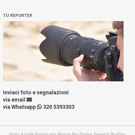
TU REPORTER
Inviaci foto e segnalazioni
via
email
via Whatsapp
320 5393303
Privacy & Cookie
Designed using
Magazine Hoot Premium
. Powered by
WordPress
.