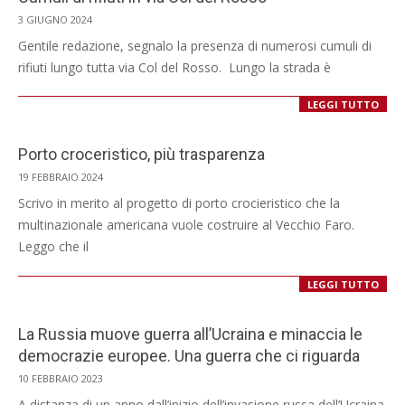
2024-
3 GIUGNO 2024
06-
Gentile redazione, segnalo la presenza di numerosi cumuli di
03
rifiuti lungo tutta via Col del Rosso. Lungo la strada è
LEGGI TUTTO
Porto croceristico, più trasparenza
2024-
19 FEBBRAIO 2024
02-
Scrivo in merito al progetto di porto crocieristico che la
19
multinazionale americana vuole costruire al Vecchio Faro.
Leggo che il
LEGGI TUTTO
La Russia muove guerra all’Ucraina e minaccia le
democrazie europee. Una guerra che ci riguarda
2023-
10 FEBBRAIO 2023
02-
A distanza di un anno dall’inizio dell’invasione russa dell’Ucraina