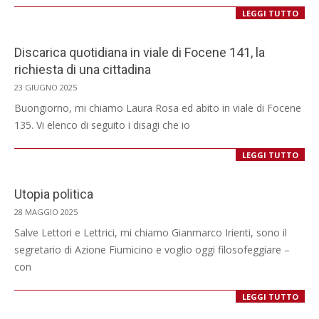
LEGGI TUTTO
Discarica quotidiana in viale di Focene 141, la
richiesta di una cittadina
2025-
23 GIUGNO 2025
06-
Buongiorno, mi chiamo Laura Rosa ed abito in viale di Focene
23
135. Vi elenco di seguito i disagi che io
LEGGI TUTTO
Utopia politica
2025-
28 MAGGIO 2025
05-
Salve Lettori e Lettrici, mi chiamo Gianmarco Irienti, sono il
28
segretario di Azione Fiumicino e voglio oggi filosofeggiare –
con
LEGGI TUTTO