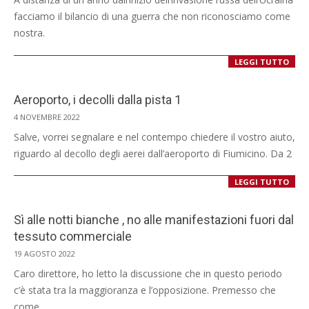
10
facciamo il bilancio di una guerra che non riconosciamo come
nostra.
LEGGI TUTTO
Aeroporto, i decolli dalla pista 1
2022-
4 NOVEMBRE 2022
11-
Salve, vorrei segnalare e nel contempo chiedere il vostro aiuto,
04
riguardo al decollo degli aerei dall’aeroporto di Fiumicino. Da 2
LEGGI TUTTO
Sì alle notti bianche , no alle manifestazioni fuori dal
tessuto commerciale
2022-
19 AGOSTO 2022
08-
Caro direttore, ho letto la discussione che in questo periodo
19
c’è stata tra la maggioranza e l’opposizione. Premesso che
come