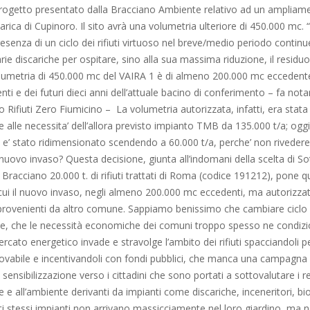
progetto presentato dalla Bracciano Ambiente relativo ad un ampliam
scarica di Cupinoro. Il sito avrà una volumetria ulteriore di 450.000 mc.
esenza di un ciclo dei rifiuti virtuoso nel breve/medio periodo contin
ie discariche per ospitare, sino alla sua massima riduzione, il residuo
volumetria di 450.000 mc del VAIRA 1 è di almeno 200.000 mc eccedente
nti e dei futuri dieci anni dell’attuale bacino di conferimento – fa not
o Rifiuti Zero Fiumicino – La volumetria autorizzata, infatti, era stata 
re alle necessita’ dell’allora previsto impianto TMB da 135.000 t/a; oggi
 e’ stato ridimensionato scendendo a 60.000 t/a, perche’ non rivedere
nuovo invaso? Questa decisione, giunta all’indomani della scelta di Sot
i Bracciano 20.000 t. di rifiuti trattati di Roma (codice 191212), pone qu
cui il nuovo invaso, negli almeno 200.000 mc eccedenti, ma autorizzat
i provenienti da altro comune. Sappiamo benissimo che cambiare ciclo d
ce, che le necessità economiche dei comuni troppo spesso ne condiz
mercato energetico invade e stravolge l’ambito dei rifiuti spacciandoli p
novabile e incentivandoli con fondi pubblici, che manca una campagna
sensibilizzazione verso i cittadini che sono portati a sottovalutare i r
te e all’ambiente derivanti da impianti come discariche, inceneritori, bi
i stessi impianti non arrivano massicciamente nel loro giardino, ma 