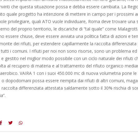
nvinti che questa situazione possa e debba essere cambiata. La Regi
bito quale progetto ha intenzione di mettere in campo per i prossimi a
uole privilegiare, quali ATO vuole individuare, Roma deve trovare una 
’interno del proprio territorio, le discariche di “tal quale” come Malagro
 essere chiuse, deve essere avviata una politica fatta di azioni e tem
onte dei rifiuti, per estendere capillarmente la raccolta differenziata
n tutti i comuni. I rifiuti per noi non sono risorse, sono un problema ed
e gestito nel miglior modo possibile con un ciclo naturale dei rifiuti 
olta al recupero di materia e al trattamento del rifiuto organico media
erobico. VAIRA 1 con i suoi 450.000 mc di nuova volumetria pone l
 o dopodomani possa essere riempita dai rifiuti di altri comuni, maga
raccolta differenziata attestata saldamente sotto il 30% rischia di 
ia”.