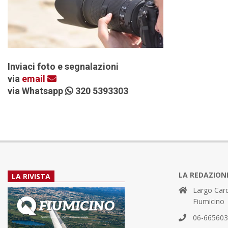
Inviaci foto e segnalazioni
via
email
via Whatsapp
320 5393303
LA REDAZION
LA RIVISTA
Largo Card
Fiumicino
06-66560