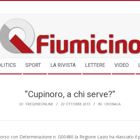
QFIUMICINO.COM
LITICS
SPORT
LA RIVISTA
LETTERE
VIDEO
“Cupinoro, a chi serve?”
DI:
FREGENEONLINE
22 OTTOBRE 2013
IN:
CRONACA
corso con Determinazione n. G00480 la Regione Lazio ha rilasciato il 