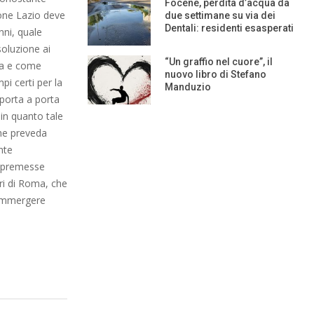
Focene, perdita d’acqua da
one Lazio deve
due settimane su via dei
Dentali: residenti esasperati
nni, quale
soluzione ai
“Un graffio nel cuore”, il
tta e come
nuovo libro di Stefano
pi certi per la
Manduzio
 porta a porta
 in quanto tale
che preveda
nte
e premesse
ri di Roma, che
sommergere