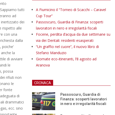
ento
 “Sappiamo tutti
A Fiumicino il “Torneo di Scacchi – Caravel
ueranno ad
Cup Tour”
 inertizzato dei
Passoscuro, Guardia di Finanza: scoperti
 rispetto alle
lavoratori in nero e irregolarità fiscali
are con una
Focene, perdita d’acqua da due settimane su
richiesta dalla
via dei Dentali: residenti esasperati
, poiche’
“Un graffio nel cuore”, il nuovo libro di
 anche la
Stefano Manduzio
tile di avviare
Giornate eco-itineranti, l’8 agosto ad
indi le
Aranova
i, possa
ei rifiuti non
CRONACA
ionano le
er fonte
Passoscuro, Guardia di
 adeguata di
Finanza: scoperti lavoratori
eali drammatici
in nero e irregolarità fiscali
ogas, ecc. sino
nonostante