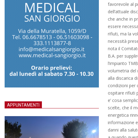
favorevole al 
dell’attuale di
che anche in pr
essere necessar
rifiuti, ma la 
necessità prese
nota il Comitat
B.A. per suppli
l’impianto TMB
volumetria del 
alla discarica d
condizioni per 
ospitare rifiut
e’ cosa sempli
APPUNTAMENTI
scelte, che il 
energetica rin
informazione e 
danni alla salu
a quando quest