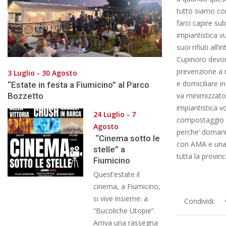
tutto siamo co
farci capire su
impiantistica v
suoi rifiuti all
Cupinoro devono
prevenzione a m
3 Luglio - 30 Agosto
e domiciliare i
“Estate in festa a Fiumicino” al Parco
Bozzetto
va minimizzato 
impiantistica v
24 Luglio - 7
compostaggio a
Agosto
perche’ domani
“Cinema sotto le
con AMA e una 
stelle” a
tutta la provinc
Fiumicino
Quest’estate il
cinema, a Fiumicino,
si vive insieme: a
2013-
Condividi:
“Bucoliche Utopie”.
10-
Arriva una rassegna
22