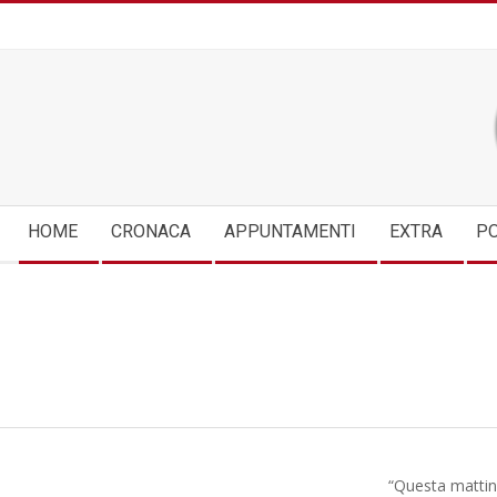
Skip
to
content
Secondary
HOME
CRONACA
APPUNTAMENTI
EXTRA
PO
Navigation
Menu
“Questa mattina