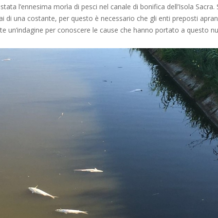
stata l’ennesima morìa di pesci nel canale di bonifica dell’Isola Sacra. S
 di una costante, per questo è necessario che gli enti preposti apra
 un’indagine per conoscere le cause che hanno portato a questo nu