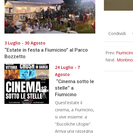
2016-
Condividi:
07-
3 Luglio - 30 Agosto
04
“Estate in festa a Fiumicino” al Parco
Prev:
Fiumicino
Bozzetto
Next:
Montino,
24 Luglio - 7
Agosto
“Cinema sotto le
stelle” a
Fiumicino
Quest’estate il
cinema, a Fiumicino,
si vive insieme: a
“Bucoliche Utopie”.
Arriva una rassegna