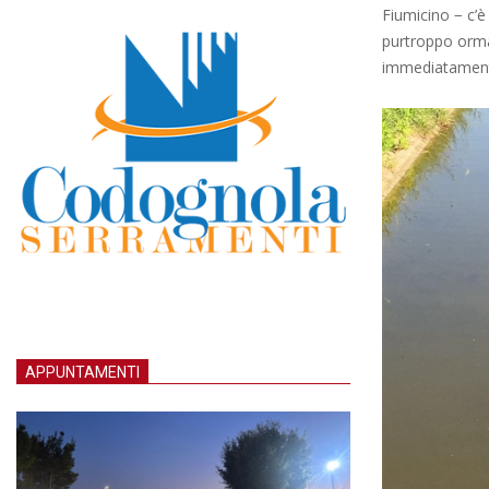
Fiumicino − c’è 
purtroppo ormai
immediatamente
APPUNTAMENTI