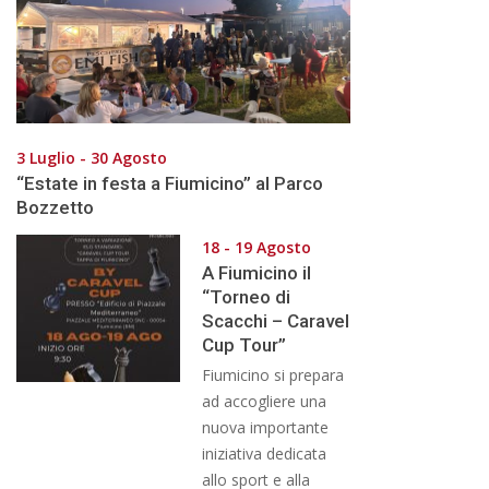
3 Luglio - 30 Agosto
“Estate in festa a Fiumicino” al Parco
Bozzetto
18 - 19 Agosto
A Fiumicino il
“Torneo di
Scacchi – Caravel
Cup Tour”
Fiumicino si prepara
ad accogliere una
nuova importante
iniziativa dedicata
allo sport e alla