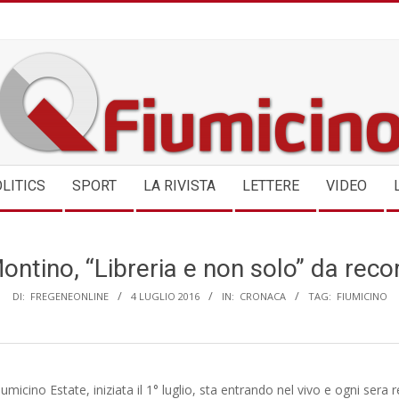
QFIUMICINO.COM
LITICS
SPORT
LA RIVISTA
LETTERE
VIDEO
ontino, “Libreria e non solo” da reco
DI:
FREGENEONLINE
4 LUGLIO 2016
IN:
CRONACA
TAG:
FIUMICINO
umicino Estate, iniziata il 1° luglio, sta entrando nel vivo e ogni sera 