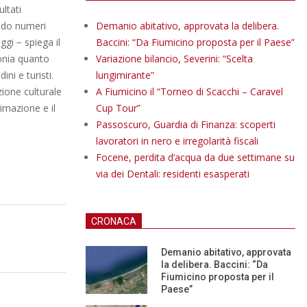
ltati
ando numeri
Demanio abitativo, approvata la delibera.
gi − spiega il
Baccini: “Da Fiumicino proposta per il Paese”
monia quanto
Variazione bilancio, Severini: “Scelta
ni e turisti.
lungimirante”
zione culturale
A Fiumicino il “Torneo di Scacchi – Caravel
imazione e il
Cup Tour”
Passoscuro, Guardia di Finanza: scoperti
lavoratori in nero e irregolarità fiscali
Focene, perdita d’acqua da due settimane su
via dei Dentali: residenti esasperati
CRONACA
Demanio abitativo, approvata
la delibera. Baccini: “Da
Fiumicino proposta per il
Paese”