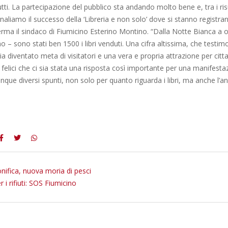
utti. La partecipazione del pubblico sta andando molto bene e, tra i risu
naliamo il successo della ‘Libreria e non solo’ dove si stanno registr
erma il sindaco di Fiumicino Esterino Montino. “Dalla Notte Bianca a og
 – sono stati ben 1500 i libri venduti. Una cifra altissima, che testi
 diventato meta di visitatori e una vera e propria attrazione per cittadi
elici che ci sia stata una risposta così importante per una manifesta
que diversi spunti, non solo per quanto riguarda i libri, ma anche l’an
onifica, nuova moria di pesci
 i rifiuti: SOS Fiumicino