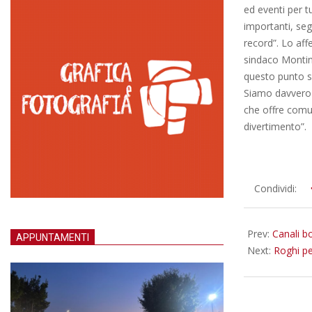
ed eventi per t
importanti, seg
record”. Lo aff
sindaco Montino
questo punto sia
Siamo davvero f
che offre comun
divertimento”.
2016-
Condividi:
07-
04
Prev:
Canali b
APPUNTAMENTI
Next:
Roghi per