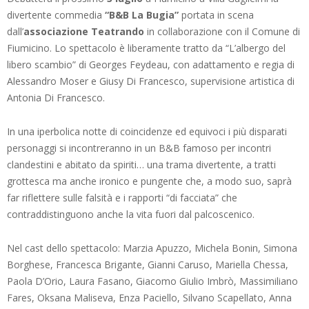
divertente commedia
“B&B La Bugia”
portata in scena
dall’
associazione Teatrando
in collaborazione con il Comune di
Fiumicino. Lo spettacolo è liberamente tratto da “L’albergo del
libero scambio” di Georges Feydeau, con adattamento e regia di
Alessandro Moser e Giusy Di Francesco, supervisione artistica di
Antonia Di Francesco.
In una iperbolica notte di coincidenze ed equivoci i più disparati
personaggi si incontreranno in un B&B famoso per incontri
clandestini e abitato da spiriti… una trama divertente, a tratti
grottesca ma anche ironico e pungente che, a modo suo, saprà
far riflettere sulle falsità e i rapporti “di facciata” che
contraddistinguono anche la vita fuori dal palcoscenico.
Nel cast dello spettacolo: Marzia Apuzzo, Michela Bonin, Simona
Borghese, Francesca Brigante, Gianni Caruso, Mariella Chessa,
Paola D’Orio, Laura Fasano, Giacomo Giulio Imbrò, Massimiliano
Fares, Oksana Maliseva, Enza Paciello, Silvano Scapellato, Anna