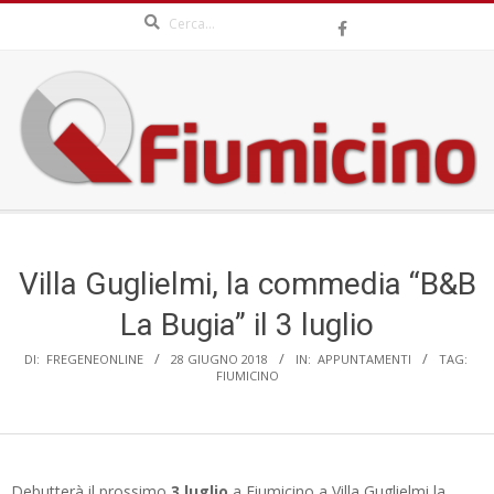
Search
Skip
to
content
QFIUMICINO.COM
Secondary
Navigation
Menu
Villa Guglielmi, la commedia “B&B
La Bugia” il 3 luglio
DI:
FREGENEONLINE
28 GIUGNO 2018
IN:
APPUNTAMENTI
TAG:
FIUMICINO
Debutterà il prossimo
3 luglio
a Fiumicino a Villa Guglielmi la