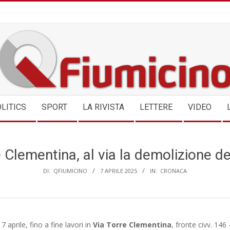
QFIUMICINO.COM
LITICS
SPORT
LA RIVISTA
LETTERE
VIDEO
 Clementina, al via la demolizione d
DI:
QFIUMICINO
7 APRILE 2025
IN:
CRONACA
7 aprile, fino a fine lavori in
Via Torre Clementina
, fronte civv. 146