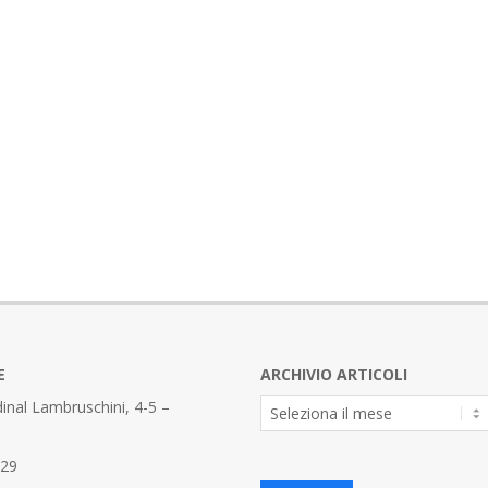
E
ARCHIVIO ARTICOLI
Archivio
inal Lambruschini, 4-5 –
Articoli
329