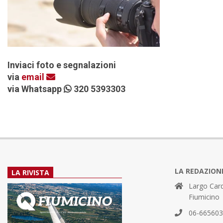
Inviaci foto e segnalazioni
via
email
via Whatsapp
320 5393303
LA REDAZION
LA RIVISTA
Largo Card
Fiumicino
06-66560