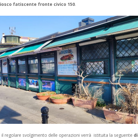
hiosco fatiscente fronte civico 150
.
il regolare svolgimento delle operazioni verrà istituita la seguente
di