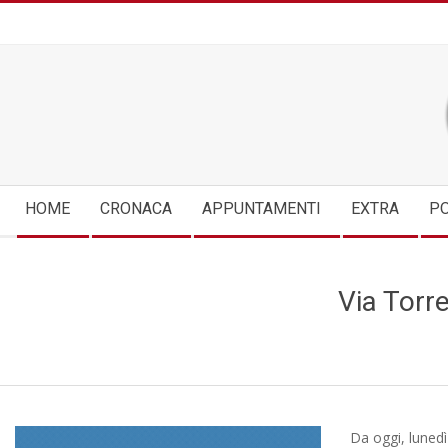
Skip
to
content
Secondary
HOME
CRONACA
APPUNTAMENTI
EXTRA
PO
Navigation
Menu
Via Torre
Da oggi, lunedì 