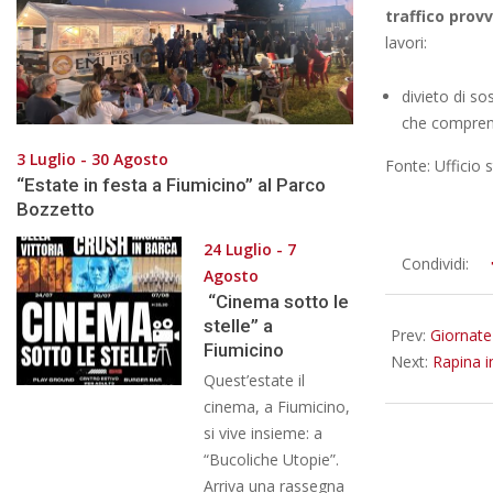
traffico provv
lavori:
divieto di so
che comprende
3 Luglio - 30 Agosto
Fonte: Ufficio
“Estate in festa a Fiumicino” al Parco
Bozzetto
24 Luglio - 7
2025-
Condividi:
Agosto
04-
“Cinema sotto le
07
stelle” a
Prev:
Giornate 
Fiumicino
Next:
Rapina in
Quest’estate il
cinema, a Fiumicino,
si vive insieme: a
“Bucoliche Utopie”.
Arriva una rassegna