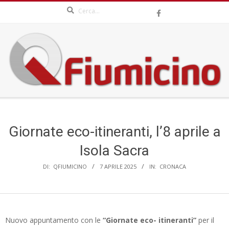
Search
Skip
to
content
QFIUMICINO.COM
Secondary
Navigation
Menu
Giornate eco-itineranti, l’8 aprile a
Isola Sacra
DI:
QFIUMICINO
7 APRILE 2025
IN:
CRONACA
Nuovo appuntamento con le
“Giornate eco-
itineranti”
per il