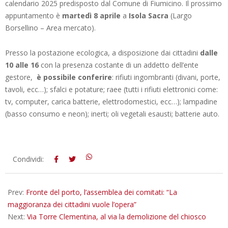
calendario 2025 predisposto dal Comune di Fiumicino. Il prossimo
appuntamento è
martedì 8 aprile
a
Isola Sacra
(Largo
Borsellino – Area mercato).
Presso la postazione ecologica, a disposizione dai cittadini
dalle
10 alle 16
con la presenza costante di un addetto dell’ente
gestore,
è possibile conferire
: rifiuti ingombranti (divani, porte,
tavoli, ecc…); sfalci e potature; raee (tutti i rifiuti elettronici come:
tv, computer, carica batterie, elettrodomestici, ecc…); lampadine
(basso consumo e neon); inerti; oli vegetali esausti; batterie auto.
2025-
Condividi:
04-
07
Prev:
Fronte del porto, l’assemblea dei comitati: “La
maggioranza dei cittadini vuole l’opera”
Next:
Via Torre Clementina, al via la demolizione del chiosco