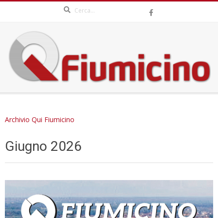
Search
Skip
to
content
QFIUMICINO.COM
Secondary
Navigation
Archivio Qui Fiumicino
Menu
Giugno 2026