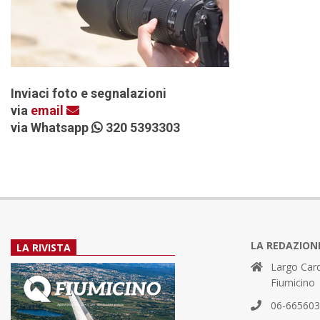
Inviaci foto e segnalazioni
via
email
via Whatsapp
320 5393303
LA REDAZION
LA RIVISTA
Largo Card
Fiumicino
06-66560