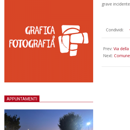
grave incidente
2018-
Condividi:
05-
30
Prev:
Via della
Next:
Comune, 
APPUNTAMENTI