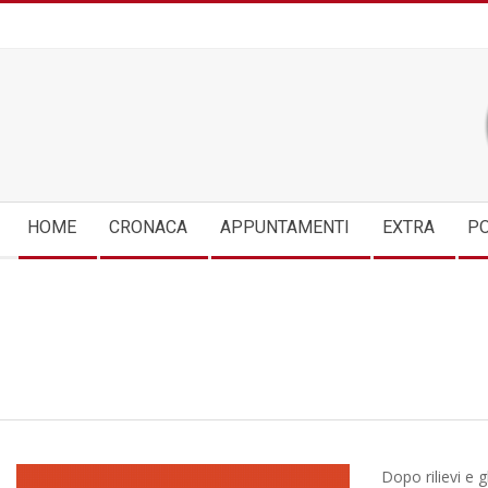
Skip
to
content
Secondary
HOME
CRONACA
APPUNTAMENTI
EXTRA
PO
Navigation
Menu
Dopo rilievi e g