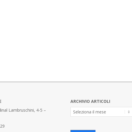
E
ARCHIVIO ARTICOLI
Archivio
inal Lambruschini, 4-5 –
Articoli
329