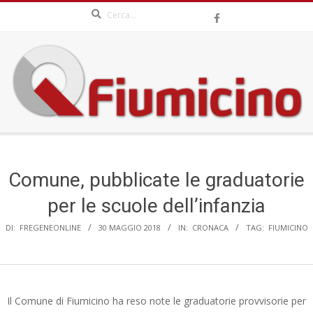
Search
Skip
to
content
QFIUMICINO.COM
Secondary
Navigation
Menu
Comune, pubblicate le graduatorie
per le scuole dell’infanzia
DI:
FREGENEONLINE
30 MAGGIO 2018
IN:
CRONACA
TAG:
FIUMICINO
Il Comune di Fiumicino ha reso note le graduatorie provvisorie per