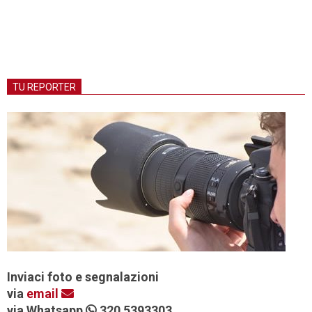
TU REPORTER
Inviaci foto e segnalazioni
via
email
via Whatsapp
320 5393303