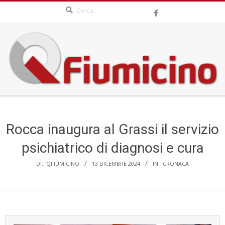
Search
Skip
to
content
QFIUMICINO.COM
Secondary
Navigation
Menu
Rocca inaugura al Grassi il servizio
psichiatrico di diagnosi e cura
DI:
QFIUMICINO
13 DICEMBRE 2024
IN:
CRONACA