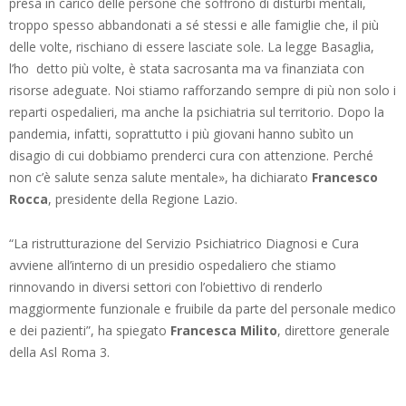
presa in carico delle persone che soffrono di disturbi mentali,
troppo spesso abbandonati a sé stessi e alle famiglie che, il più
delle volte, rischiano di essere lasciate sole. La legge Basaglia,
l’ho detto più volte, è stata sacrosanta ma va finanziata con
risorse adeguate. Noi stiamo rafforzando sempre di più non solo i
reparti ospedalieri, ma anche la psichiatria sul territorio. Dopo la
pandemia, infatti, soprattutto i più giovani hanno subìto un
disagio di cui dobbiamo prenderci cura con attenzione. Perché
non c’è salute senza salute mentale», ha dichiarato
Francesco
Rocca
, presidente della Regione Lazio.
“La ristrutturazione del Servizio Psichiatrico Diagnosi e Cura
avviene all’interno di un presidio ospedaliero che stiamo
rinnovando in diversi settori con l’obiettivo di renderlo
maggiormente funzionale e fruibile da parte del personale medico
e dei pazienti”, ha spiegato
Francesca Milito
, direttore generale
della Asl Roma 3.