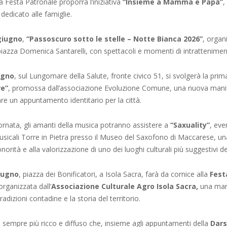
la Festa Patronale proporrà l’iniziativa
“Insieme a Mamma e Papà”
,
edicato alle famiglie.
giugno
,
“Passoscuro sotto le stelle – Notte Bianca 2026”
, organ
piazza Domenica Santarelli, con spettacoli e momenti di intrattenimen
ugno
, sul Lungomare della Salute, fronte civico 51, si svolgerà la prim
re”
, promossa dall’associazione Evoluzione Comune, una nuova mani
re un appuntamento identitario per la città.
ornata, gli amanti della musica potranno assistere a
“Saxuality”
, eve
usicali Torre in Pietra presso il Museo del Saxofono di Maccarese, un
norità e alla valorizzazione di uno dei luoghi culturali più suggestivi del
giugno
, piazza dei Bonificatori, a Isola Sacra, farà da cornice alla
Fest
 organizzata dall’
Associazione Culturale Agro Isola Sacra,
una man
radizioni contadine e la storia del territorio.
empre più ricco e diffuso che, insieme agli appuntamenti della
Dars