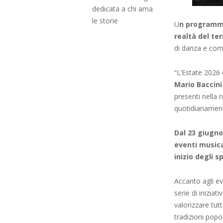
dedicata a chi ama
le storie
U
n programma 
realtà del ter
di danza e comp
“L’Estate 2026 
Mario Baccini
presenti nella 
quotidianamente
Dal 23 giugno 
eventi musica
inizio degli s
Accanto agli ev
serie di inizia
valorizzare tut
tradizioni popol