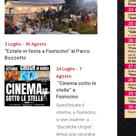
3 Luglio - 30 Agosto
“Estate in festa a Fiumicino” al Parco
Bozzetto
24 Luglio - 7
Agosto
“Cinema sotto le
stelle” a
Fiumicino
Quest’estate il
cinema, a Fiumicino,
si vive insieme: a
“Bucoliche Utopie”.
Arriva una rassegna