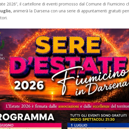
ate 2026”, il cartellone di eventi promosso dal Comune di Fiumicino 
luglio,
animerà la Darsena con una serie di appuntamenti gratuiti pen
tori.