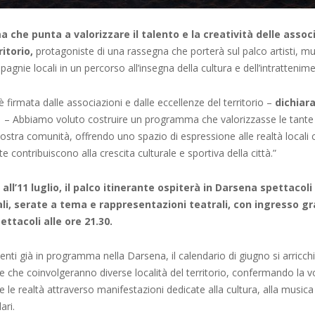
che punta a valorizzare il talento e la creatività delle associ
ritorio,
protagoniste di una rassegna che porterà sul palco artisti, mus
agnie locali in un percorso all’insegna della cultura e dell’intrattenim
è firmata dalle associazioni e dalle eccellenze del territorio –
dichiara
– Abbiamo voluto costruire un programma che valorizzasse le tante
nostra comunità, offrendo uno spazio di espressione alle realtà locali 
 contribuiscono alla crescita culturale e sportiva della città.”
all’11 luglio, il palco itinerante ospiterà in Darsena spettacoli
li, serate a tema e rappresentazioni teatrali, con ingresso gr
pettacoli alle ore 21.30.
enti già in programma nella Darsena, il calendario di giugno si arricc
tive che coinvolgeranno diverse località del territorio, confermando la v
te le realtà attraverso manifestazioni dedicate alla cultura, alla musica 
ari.