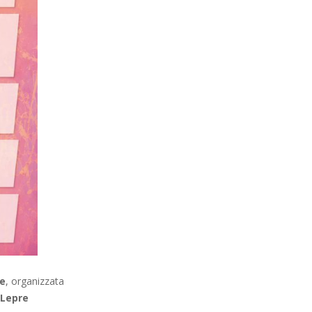
re
, organizzata
 Lepre