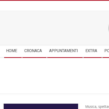
Skip
to
content
Secondary
HOME
CRONACA
APPUNTAMENTI
EXTRA
PO
Navigation
Menu
Musica, spettac