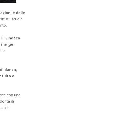
azioni e delle
icisti, scuole
ento.
 lil Sindaco
 energie
che
 di danza,
atuito e
hisce con una
olontà di
e alle