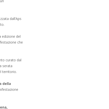
 un
izzata dall’Aps
to.
a edizione del
festazione che
nto curato dal
a serata
 territorio.
a della
ifestazione
ena,