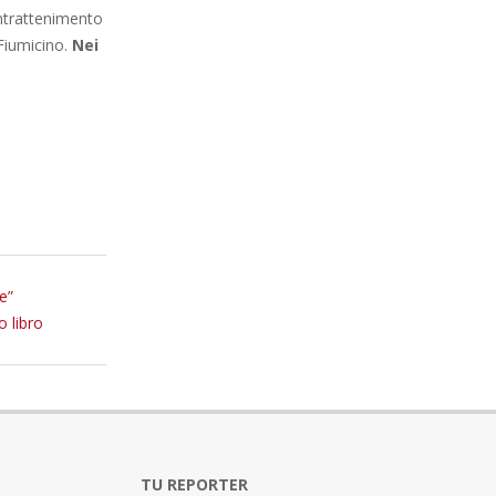
intrattenimento
 Fiumicino.
Nei
e”
o libro
TU REPORTER