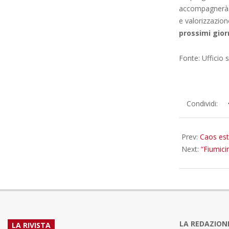
accompagnerà ci
e valorizzazion
prossimi giorn
Fonte: Ufficio
2026-
Condividi:
06-
23
Prev:
Caos est
Next:
“Fiumici
LA REDAZION
LA RIVISTA