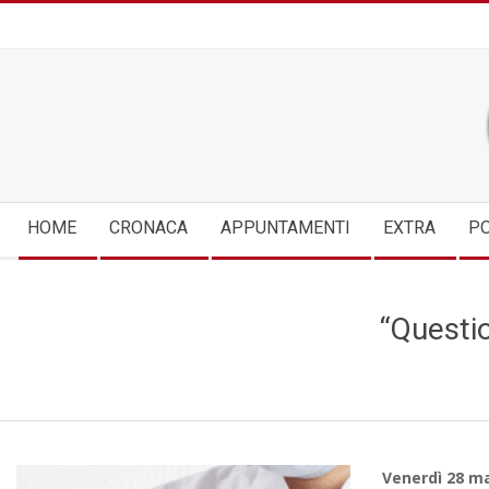
Skip
to
content
Secondary
HOME
CRONACA
APPUNTAMENTI
EXTRA
PO
Navigation
Menu
“Questio
Venerdì 28 ma