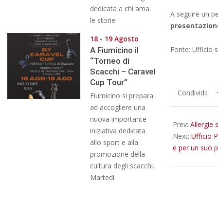
dedicata a chi ama
A seguire un per
le storie
presentazione 
18 - 19 Agosto
Fonte: Ufficio
A Fiumicino il
“Torneo di
Scacchi – Caravel
Cup Tour”
2025-
Condividi:
Fiumicino si prepara
03-
ad accogliere una
18
nuova importante
Prev:
Allergie
iniziativa dedicata
Next:
Ufficio 
allo sport e alla
e per un suo 
promozione della
cultura degli scacchi.
Martedì