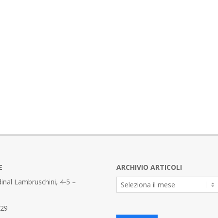
E
ARCHIVIO ARTICOLI
Archivio
inal Lambruschini, 4-5 –
Articoli
329