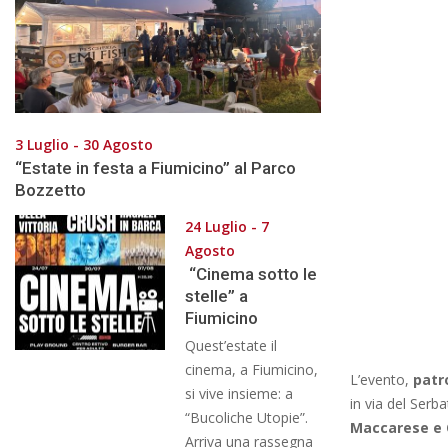
3 Luglio - 30 Agosto
“Estate in festa a Fiumicino” al Parco
Bozzetto
24 Luglio - 7
Agosto
“Cinema sotto le
stelle” a
Fiumicino
Quest’estate il
cinema, a Fiumicino,
L’evento,
patro
si vive insieme: a
in via del Serba
“Bucoliche Utopie”.
Maccarese e 
Arriva una rassegna