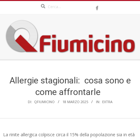
Search
Skip
to
content
QFIUMICINO.COM
Secondary
Navigation
Menu
Allergie stagionali: cosa sono e
come affrontarle
DI:
QFIUMICINO
18 MARZO 2025
IN:
EXTRA
La rinite allergica colpisce circa il 15% della popolazione sia in età