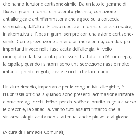
che hanno funzione cortisone-simile. Da un lato le gemme di
Ribes nigrum in forma di macerato glicerico, con azione
antiallergica e antinfiammatoria che agisce sulla corteccia
surrenalica, dall’altro l’Elicriso rupestre in forma di tintura madre,
in alternativa al Ribes nigrum, sempre con una azione cortisone-
simile. Come prevenzione almeno un mese prima, con dosi più
importanti invece nella fase acuta dell’allergia. A livello
omeopatico la fase acuta può essere trattata con l’Allium cepa,(
la cipolla), quando i sintomi sono una secrezione nasale molto
irritante, prurito in gola, tosse e occhi che lacrimano.
Un altro rimedio, importante per le congiuntiviti allergiche, è
l’Euphrasia officinalis quando sono presenti lacrimazione irritante
e bruciore agli occhi. Infine, per chi soffre di prurito in gola e verso
le orecchie, la Sabadilla. Vanno tutti assunti fintanto che la
sintomatologia acuta non si attenua, anche più volte al giorno.
(A cura di: Farmacie Comunali)