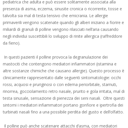
pediatrica che adulta e può essere solitamente associata alla
presenza di asma, eczema, sinusite cronica o ricorrente, tosse e
talvolta sia mal di testa tensivo che emicrania. Le allergie
primaverili vengono scatenate quando gli alberi iniziano a fiorire e
miliardi di granuli di polline vengono rilasciati nell’aria causando
negli individui suscettibili lo sviluppo di rinite allergica (raffreddore
da fieno).
In questi pazienti il polline provoca la degranulazione dei
mastociti che contengono mediatori infiammatori (istamina e
altre sostanze chimiche che causano allergie). Questo processo è
clinicamente rappresentato dalle seguenti sintomatologie: occhi
rossi, acquosi e pruriginosi o con edema periorbitale, starnuti,
rinorrea, gocciolamento retro nasale, prurito e gola irritata, mal di
testa sinusale, sensazione di pienezza dei seni nasali. Oltre questi
sintomi i mediatori infiammatori portano gonfiore e ipertrofia dei
turbinati nasali fino a una possibile perdita del gusto e dell’olfatto.
Il polline può anche scatenare attacchi d’asma, con mediatori