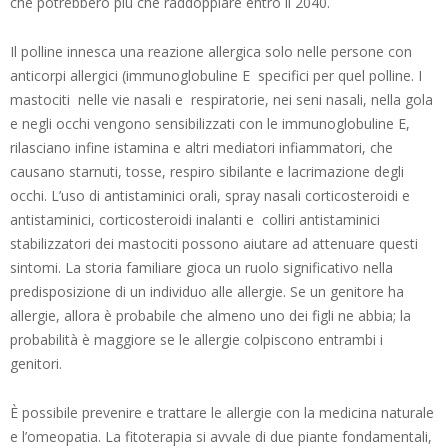
che potrebbero più che raddoppiare entro il 2040.
Il polline innesca una reazione allergica solo nelle persone con
anticorpi allergici (immunoglobuline E specifici per quel polline. I
mastociti nelle vie nasali e respiratorie, nei seni nasali, nella gola
e negli occhi vengono sensibilizzati con le immunoglobuline E,
rilasciano infine istamina e altri mediatori infiammatori, che
causano starnuti, tosse, respiro sibilante e lacrimazione degli
occhi. L’uso di antistaminici orali, spray nasali corticosteroidi e
antistaminici, corticosteroidi inalanti e colliri antistaminici
stabilizzatori dei mastociti possono aiutare ad attenuare questi
sintomi. La storia familiare gioca un ruolo significativo nella
predisposizione di un individuo alle allergie. Se un genitore ha
allergie, allora è probabile che almeno uno dei figli ne abbia; la
probabilità è maggiore se le allergie colpiscono entrambi i
genitori.
È possibile prevenire e trattare le allergie con la medicina naturale
e l’omeopatia. La fitoterapia si avvale di due piante fondamentali,