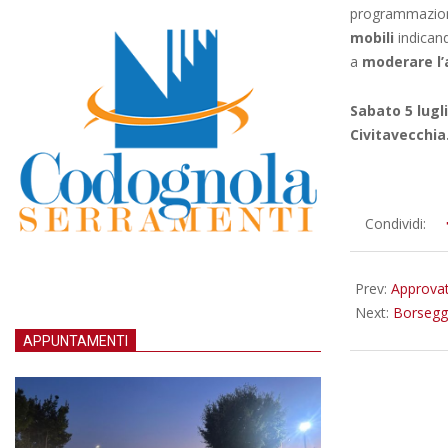
programmazio
mobili
indicand
a
moderare l’a
Sabato 5 lugl
Civitavecchia
2025-
Condividi:
07-
01
Prev:
Approvata
Next:
Borseggi
APPUNTAMENTI