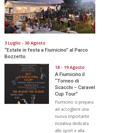
3 Luglio - 30 Agosto
“Estate in festa a Fiumicino” al Parco
Bozzetto
18 - 19 Agosto
A Fiumicino il
“Torneo di
Scacchi – Caravel
Cup Tour”
Fiumicino si prepara
ad accogliere una
nuova importante
iniziativa dedicata
allo sport e alla