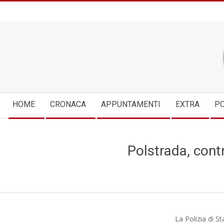
Skip
to
content
Secondary
HOME
CRONACA
APPUNTAMENTI
EXTRA
PO
Navigation
Menu
Polstrada, contr
La Polizia di S