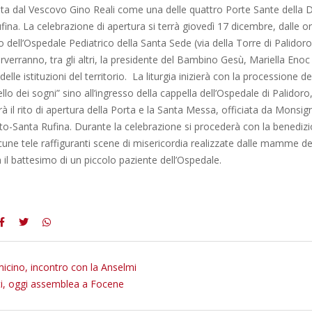
ta dal Vescovo Gino Reali come una delle quattro Porte Sante della D
ina. La celebrazione di apertura si terrà giovedì 17 dicembre, dalle or
o dell’Ospedale Pediatrico della Santa Sede (via della Torre di Palidoro
erverranno, tra gli altri, la presidente del Bambino Gesù, Mariella Enoc 
elle istituzioni del territorio. La liturgia inizierà con la processione de
llo dei sogni” sino all’ingresso della cappella dell’Ospedale di Palidor
irà il rito di apertura della Porta e la Santa Messa, officiata da Monsig
to-Santa Rufina. Durante la celebrazione si procederà con la benedizi
cune tele raffiguranti scene di misericordia realizzate dalle mamme d
n il battesimo di un piccolo paziente dell’Ospedale.
micino, incontro con la Anselmi
i, oggi assemblea a Focene