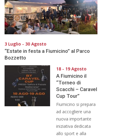
3 Luglio - 30 Agosto
“Estate in festa a Fiumicino” al Parco
Bozzetto
18 - 19 Agosto
A Fiumicino il
“Torneo di
Scacchi – Caravel
Cup Tour”
Fiumicino si prepara
ad accogliere una
nuova importante
iniziativa dedicata
allo sport e alla