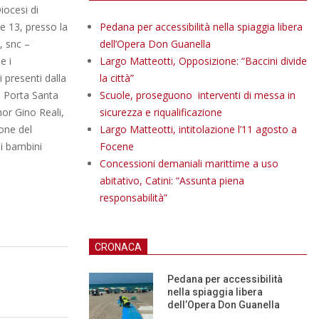
iocesi di
e 13, presso la
Pedana per accessibilità nella spiaggia libera
, snc –
dell’Opera Don Guanella
e i
Largo Matteotti, Opposizione: “Baccini divide
i presenti dalla
la città”
o, Porta Santa
Scuole, proseguono interventi di messa in
nor Gino Reali,
sicurezza e riqualificazione
one del
Largo Matteotti, intitolazione l’11 agosto a
ei bambini
Focene
Concessioni demaniali marittime a uso
abitativo, Catini: “Assunta piena
responsabilità”
CRONACA
Pedana per accessibilità
nella spiaggia libera
dell’Opera Don Guanella