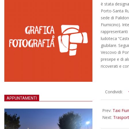
è stata designa
Porto-Santa Ruf
sede di Palidor
Fiumicino). Int
rappresentanti d
ludoteca “Caste
giubilare. Segu
Vescovo di Por
presepe e di al
ricoverati e co
2015-
Condividi:
12-
APPUNTAMENTI
14
Prev:
Taxi Fiu
Next:
Trasport