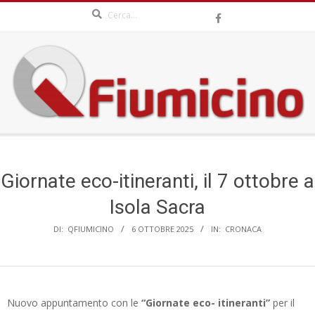
Search
Skip
to
content
QFIUMICINO.COM
Secondary
Navigation
Menu
Giornate eco-itineranti, il 7 ottobre a
Isola Sacra
DI:
QFIUMICINO
6 OTTOBRE 2025
IN:
CRONACA
Nuovo appuntamento con le
“Giornate eco-
itineranti”
per il