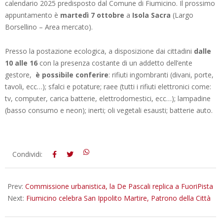
calendario 2025 predisposto dal Comune di Fiumicino. Il prossimo
appuntamento è
martedì 7 ottobre
a
Isola Sacra
(Largo
Borsellino – Area mercato).
Presso la postazione ecologica, a disposizione dai cittadini
dalle
10 alle 16
con la presenza costante di un addetto dell’ente
gestore,
è possibile conferire
: rifiuti ingombranti (divani, porte,
tavoli, ecc…); sfalci e potature; raee (tutti i rifiuti elettronici come:
tv, computer, carica batterie, elettrodomestici, ecc…); lampadine
(basso consumo e neon); inerti; oli vegetali esausti; batterie auto.
2025-
Condividi:
10-
06
Prev:
Commissione urbanistica, la De Pascali replica a FuoriPista
Next:
Fiumicino celebra San Ippolito Martire, Patrono della Città