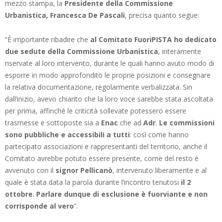
mezzo stampa, la
Presidente della Commissione
Urbanistica, Francesca De Pascali
, precisa quanto segue:
“È importante ribadire che
al Comitato FuoriPISTA ho dedicato
due sedute della Commissione Urbanistica
, interamente
riservate al loro intervento, durante le quali hanno avuto modo di
esporre in modo approfondito le proprie posizioni e consegnare
la relativa documentazione, regolarmente verbalizzata. Sin
dall’inizio, avevo chiarito che la loro voce sarebbe stata ascoltata
per prima, affinché le criticità sollevate potessero essere
trasmesse e sottoposte sia a
Enac
che ad
Adr
.
Le commissioni
sono pubbliche e accessibili a tutti
: così come hanno
partecipato associazioni e rappresentanti del territorio, anche il
Comitato avrebbe potuto essere presente, come del resto è
avvenuto con il
signor Pellicanò
, intervenuto liberamente e al
quale è stata data la parola durante l’incontro tenutosi
il 2
ottobre
.
Parlare dunque di esclusione è fuorviante e non
corrisponde al vero
”.