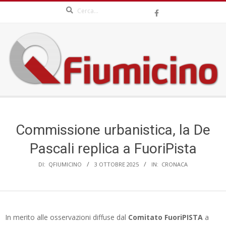
Search
Skip
to
content
QFIUMICINO.COM
Secondary
Navigation
Menu
Commissione urbanistica, la De
Pascali replica a FuoriPista
DI:
QFIUMICINO
3 OTTOBRE 2025
IN:
CRONACA
In merito alle osservazioni diffuse dal
Comitato FuoriPISTA
a