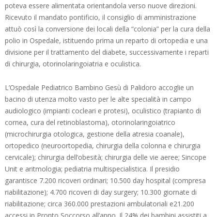
poteva essere alimentata orientandola verso nuove direzioni.
Ricevuto il mandato pontificio, il consiglio di amministrazione
attuò così la conversione dei locali della “colonia” per la cura della
polio in Ospedale, istituendo prima un reparto di ortopedia e una
divisione per il trattamento del diabete, successivamente i reparti
di chirurgia, otorinolaringoiatria e oculistica.
L’Ospedale Pediatrico Bambino Gesù di Palidoro accoglie un
bacino di utenza molto vasto per le alte specialità in campo
audiologico (impianti cocleari e protesi), oculistico (trapianto di
cornea, cura del retinoblastoma), otorinolaringoiatrico
(microchirurgia otologica, gestione della atresia coanale),
ortopedico (neuroortopedia, chirurgia della colonna e chirurgia
cervicale); chirurgia dell’obesità; chirurgia delle vie aeree; Sincope
Unit e aritmologia; pediatria multispecialistica. Il presidio
garantisce 7.200 ricoveri ordinari; 10.500 day hospital (compresa
riabilitazione); 4.700 ricoveri di day surgery; 10.300 giornate di
riabilitazione; circa 360.000 prestazioni ambulatoriali e21.200
accessi in Pronto Soccorso all’anno. Il 24% dei bambini assistiti a