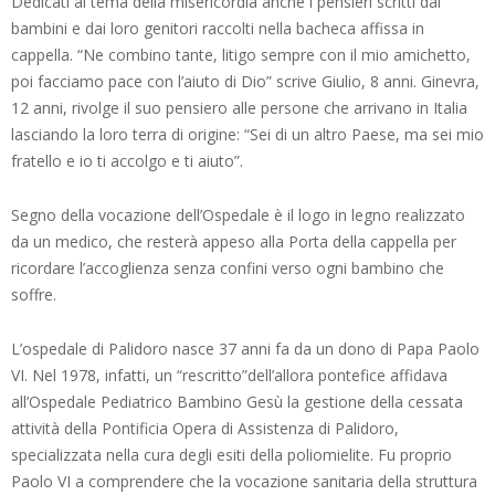
Dedicati al tema della misericordia anche i pensieri scritti dai
bambini e dai loro genitori raccolti nella bacheca affissa in
cappella. “Ne combino tante, litigo sempre con il mio amichetto,
poi facciamo pace con l’aiuto di Dio” scrive Giulio, 8 anni. Ginevra,
12 anni, rivolge il suo pensiero alle persone che arrivano in Italia
lasciando la loro terra di origine: “Sei di un altro Paese, ma sei mio
fratello e io ti accolgo e ti aiuto”.
Segno della vocazione dell’Ospedale è il logo in legno realizzato
da un medico, che resterà appeso alla Porta della cappella per
ricordare l’accoglienza senza confini verso ogni bambino che
soffre.
L’ospedale di Palidoro nasce 37 anni fa da un dono di Papa Paolo
VI. Nel 1978, infatti, un “rescritto”dell’allora pontefice affidava
all’Ospedale Pediatrico Bambino Gesù la gestione della cessata
attività della Pontificia Opera di Assistenza di Palidoro,
specializzata nella cura degli esiti della poliomielite. Fu proprio
Paolo VI a comprendere che la vocazione sanitaria della struttura