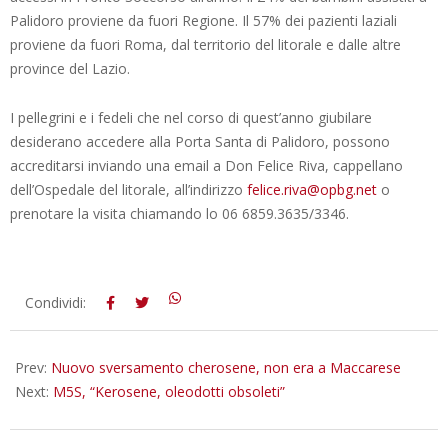
Palidoro proviene da fuori Regione. Il 57% dei pazienti laziali
proviene da fuori Roma, dal territorio del litorale e dalle altre
province del Lazio.
I pellegrini e i fedeli che nel corso di quest’anno giubilare
desiderano accedere alla Porta Santa di Palidoro, possono
accreditarsi inviando una email a Don Felice Riva, cappellano
dell’Ospedale del litorale, all’indirizzo
felice.riva@opbg.net
o
prenotare la visita chiamando lo 06 6859.3635/3346.
2015-
Condividi:
12-
18
Prev:
Nuovo sversamento cherosene, non era a Maccarese
Next:
M5S, “Kerosene, oleodotti obsoleti”