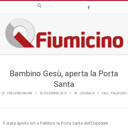
Search
Skip
to
content
QFIUMICINO.COM
Secondary
Navigation
Menu
Bambino Gesù, aperta la Porta
Santa
DI:
FREGENEONLINE
18 DICEMBRE 2015
IN:
CRONACA
TAG:
PALIDORO
È stata aperta ieri a Palidoro la Porta Santa dell’Ospedale