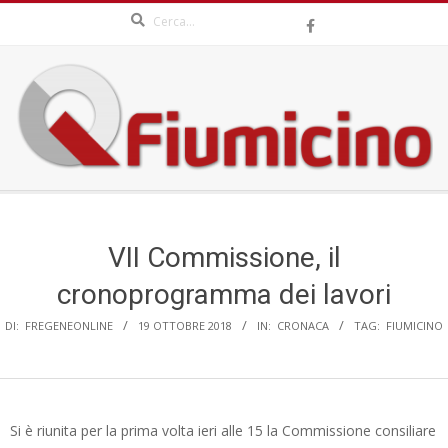
Search
Skip
to
content
QFIUMICINO.COM
Secondary
Navigation
Menu
VII Commissione, il
cronoprogramma dei lavori
DI:
FREGENEONLINE
19 OTTOBRE 2018
IN:
CRONACA
TAG:
FIUMICINO
Si è riunita per la prima volta ieri alle 15 la Commissione consiliare