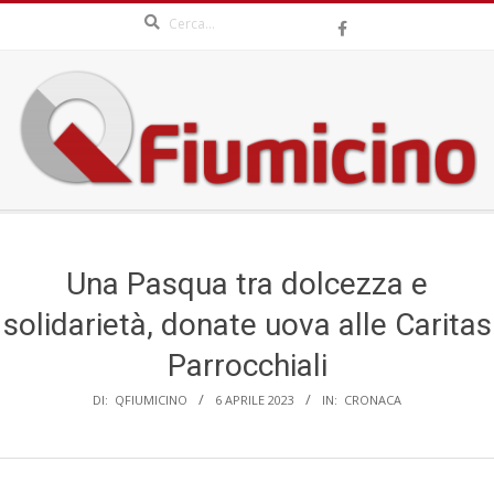
Search
Skip
to
content
QFIUMICINO.COM
Secondary
Navigation
Menu
Una Pasqua tra dolcezza e
solidarietà, donate uova alle Caritas
Parrocchiali
DI:
QFIUMICINO
6 APRILE 2023
IN:
CRONACA