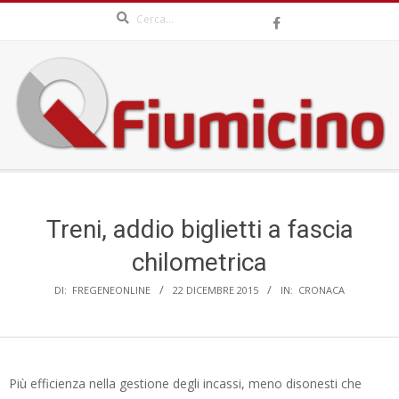
Search
Skip
to
content
QFIUMICINO.COM
Secondary
Navigation
Menu
Treni, addio biglietti a fascia
chilometrica
DI:
FREGENEONLINE
22 DICEMBRE 2015
IN:
CRONACA
Più efficienza nella gestione degli incassi, meno disonesti che