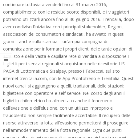
continuare tuttavia a venderli fino al 31 marzo 2016,
compatibilmente con le residue scorte disponibili, e i viaggiatori
potranno utilizzarli ancora fino al 30 giugno 2016. Trenitalia, dopo
aver condiviso l’iniziativa con i principali stakeholder, Regioni,
associazioni dei consumatori e sindacati, ha avviato in questi
giorni – anche sulla stampa – un’ampia campagna di
comunicazione per informare i propri clienti delle tante opzioni di
acquisto e della vasta e capillare rete di vendita a disposizione.I
biglietti per i servizi regionali si acquistano nelle ricevitorie LIS
PAGA di Lottomatica e Sisalpay, presso i Tabaccai, sul sito
internet trenitalia.com, con le App Prontotreno e Trenitalia. Questi
nuovi canali si aggiungono a quelli, tradizionali, delle stazioni:
biglietterie con operatore e self service. Nel corso degli anni il
biglietto chilometrico ha alimentato anche il fenomeno
dell’evasione e dell’elusione, con un utilizzo improprio e
fraudolento non sempre facilmente accertabile. Il recupero delle
risorse attraverso la lotta all’evasione permetterà di proseguire
nell’ammodernamento della flotta regionale. Ogni due punti
percentuali di ricavi recuperati si possono acquistare tre nuovi