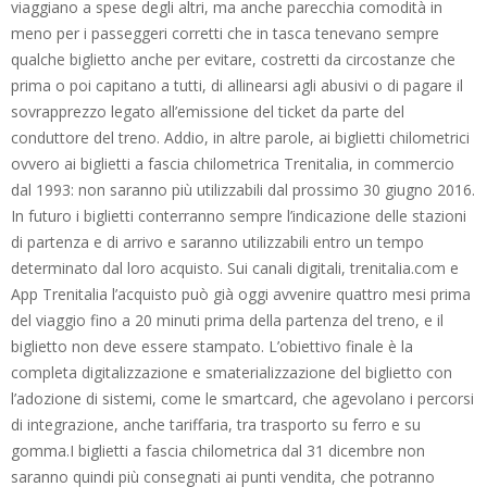
viaggiano a spese degli altri, ma anche parecchia comodità in
meno per i passeggeri corretti che in tasca tenevano sempre
qualche biglietto anche per evitare, costretti da circostanze che
prima o poi capitano a tutti, di allinearsi agli abusivi o di pagare il
sovrapprezzo legato all’emissione del ticket da parte del
conduttore del treno. Addio, in altre parole, ai biglietti chilometrici
ovvero ai biglietti a fascia chilometrica Trenitalia, in commercio
dal 1993: non saranno più utilizzabili dal prossimo 30 giugno 2016.
In futuro i biglietti conterranno sempre l’indicazione delle stazioni
di partenza e di arrivo e saranno utilizzabili entro un tempo
determinato dal loro acquisto. Sui canali digitali, trenitalia.com e
App Trenitalia l’acquisto può già oggi avvenire quattro mesi prima
del viaggio fino a 20 minuti prima della partenza del treno, e il
biglietto non deve essere stampato. L’obiettivo finale è la
completa digitalizzazione e smaterializzazione del biglietto con
l’adozione di sistemi, come le smartcard, che agevolano i percorsi
di integrazione, anche tariffaria, tra trasporto su ferro e su
gomma.I biglietti a fascia chilometrica dal 31 dicembre non
saranno quindi più consegnati ai punti vendita, che potranno