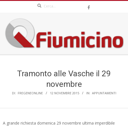
Search
Skip
to
content
QFIUMICINO.COM
Secondary
Navigation
Menu
Tramonto alle Vasche il 29
novembre
DI:
FREGENEONLINE
12 NOVEMBRE 2015
IN:
APPUNTAMENTI
A grande richiesta domenica 29 novembre ultima imperdibile