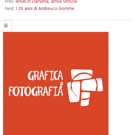
Prev:
Rifiuti in Darsena, arriva Striscia
Next:
I 20 anni di Andreucci Gomme