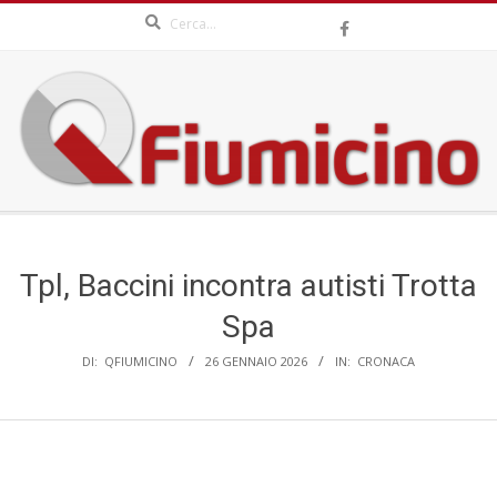
Search
Skip
to
content
QFIUMICINO.COM
Secondary
Navigation
Menu
Tpl, Baccini incontra autisti Trotta
Spa
DI:
QFIUMICINO
26 GENNAIO 2026
IN:
CRONACA