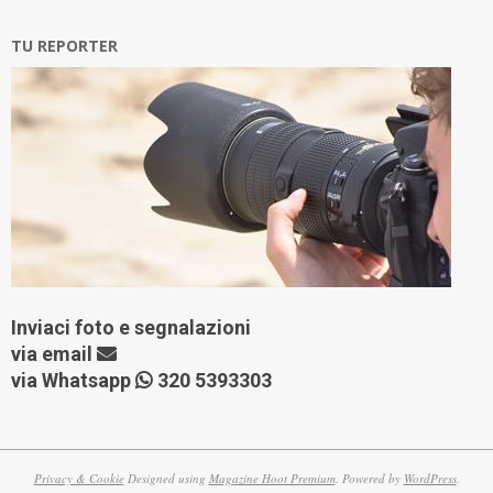
TU REPORTER
Inviaci foto e segnalazioni
via
email
via Whatsapp
320 5393303
Privacy & Cookie
Designed using
Magazine Hoot Premium
. Powered by
WordPress
.