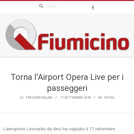
Search
Skip
to
content
QFIUMICINO.COM
Secondary
Navigation
Menu
Torna l’Airport Opera Live per i
passeggeri
DI:
FREGENEONLINE
17 SETTEMBRE 2018
IN:
EXTRA
L’aeroporto Leonardo da Vinci ha ospitato il 17 settembre