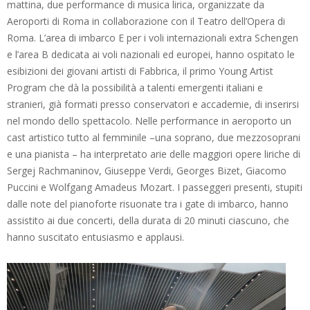
mattina, due performance di musica lirica, organizzate da
Aeroporti di Roma in collaborazione con il Teatro dell’Opera di
Roma. L’area di imbarco E per i voli internazionali extra Schengen
e l’area B dedicata ai voli nazionali ed europei, hanno ospitato le
esibizioni dei giovani artisti di Fabbrica, il primo Young Artist
Program che dà la possibilità a talenti emergenti italiani e
stranieri, già formati presso conservatori e accademie, di inserirsi
nel mondo dello spettacolo. Nelle performance in aeroporto un
cast artistico tutto al femminile –una soprano, due mezzosoprani
e una pianista – ha interpretato arie delle maggiori opere liriche di
Sergej Rachmaninov, Giuseppe Verdi, Georges Bizet, Giacomo
Puccini e Wolfgang Amadeus Mozart. I passeggeri presenti, stupiti
dalle note del pianoforte risuonate tra i gate di imbarco, hanno
assistito ai due concerti, della durata di 20 minuti ciascuno, che
hanno suscitato entusiasmo e applausi.