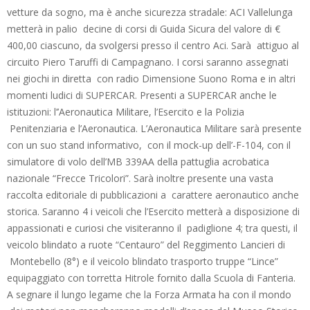
vetture da sogno, ma è anche sicurezza stradale: ACI Vallelunga
metterà in palio decine di corsi di Guida Sicura del valore di €
400,00 ciascuno, da svolgersi presso il centro Aci. Sarà attiguo al
circuito Piero Taruffi di Campagnano. I corsi saranno assegnati
nei giochi in diretta con radio Dimensione Suono Roma e in altri
momenti ludici di SUPERCAR. Presenti a SUPERCAR anche le
istituzioni: l’’Aeronautica Militare, l’Esercito e la Polizia
Penitenziaria e l’Aeronautica. L’Aeronautica Militare sarà presente
con un suo stand informativo, con il mock-up dell’-F-104, con il
simulatore di volo dell’MB 339AA della pattuglia acrobatica
nazionale “Frecce Tricolori”. Sarà inoltre presente una vasta
raccolta editoriale di pubblicazioni a carattere aeronautico anche
storica. Saranno 4 i veicoli che l’Esercito metterà a disposizione di
appassionati e curiosi che visiteranno il padiglione 4; tra questi, il
veicolo blindato a ruote “Centauro” del Reggimento Lancieri di
Montebello (8°) e il veicolo blindato trasporto truppe “Lince”
equipaggiato con torretta Hitrole fornito dalla Scuola di Fanteria.
A segnare il lungo legame che la Forza Armata ha con il mondo