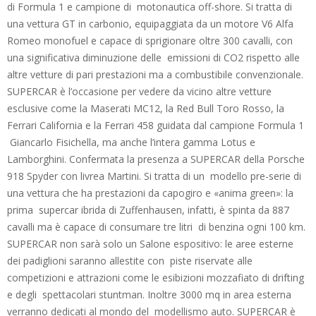
di Formula 1 e campione di motonautica off-shore. Si tratta di
una vettura GT in carbonio, equipaggiata da un motore V6 Alfa
Romeo monofuel e capace di sprigionare oltre 300 cavalli, con
una significativa diminuzione delle emissioni di CO2 rispetto alle
altre vetture di pari prestazioni ma a combustibile convenzionale.
SUPERCAR è l’occasione per vedere da vicino altre vetture
esclusive come la Maserati MC12, la Red Bull Toro Rosso, la
Ferrari California e la Ferrari 458 guidata dal campione Formula 1
Giancarlo Fisichella, ma anche l’intera gamma Lotus e
Lamborghini. Confermata la presenza a SUPERCAR della Porsche
918 Spyder con livrea Martini. Si tratta di un modello pre-serie di
una vettura che ha prestazioni da capogiro e «anima green»: la
prima supercar ibrida di Zuffenhausen, infatti, è spinta da 887
cavalli ma è capace di consumare tre litri di benzina ogni 100 km.
SUPERCAR non sarà solo un Salone espositivo: le aree esterne
dei padiglioni saranno allestite con piste riservate alle
competizioni e attrazioni come le esibizioni mozzafiato di drifting
e degli spettacolari stuntman. Inoltre 3000 mq in area esterna
verranno dedicati al mondo del modellismo auto. SUPERCAR è