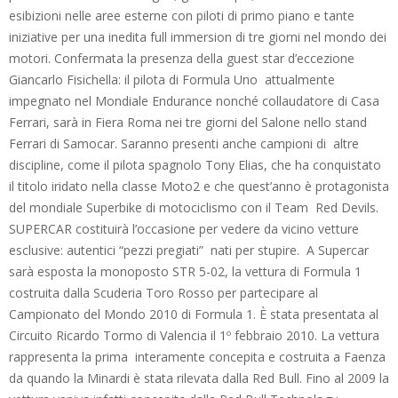
esibizioni nelle aree esterne con piloti di primo piano e tante
iniziative per una inedita full immersion di tre giorni nel mondo dei
motori. Confermata la presenza della guest star d’eccezione
Giancarlo Fisichella: il pilota di Formula Uno attualmente
impegnato nel Mondiale Endurance nonché collaudatore di Casa
Ferrari, sarà in Fiera Roma nei tre giorni del Salone nello stand
Ferrari di Samocar. Saranno presenti anche campioni di altre
discipline, come il pilota spagnolo Tony Elias, che ha conquistato
il titolo iridato nella classe Moto2 e che quest’anno è protagonista
del mondiale Superbike di motociclismo con il Team Red Devils.
SUPERCAR costituirà l’occasione per vedere da vicino vetture
esclusive: autentici “pezzi pregiati” nati per stupire. A Supercar
sarà esposta la monoposto STR 5-02, la vettura di Formula 1
costruita dalla Scuderia Toro Rosso per partecipare al
Campionato del Mondo 2010 di Formula 1. È stata presentata al
Circuito Ricardo Tormo di Valencia il 1º febbraio 2010. La vettura
rappresenta la prima interamente concepita e costruita a Faenza
da quando la Minardi è stata rilevata dalla Red Bull. Fino al 2009 la