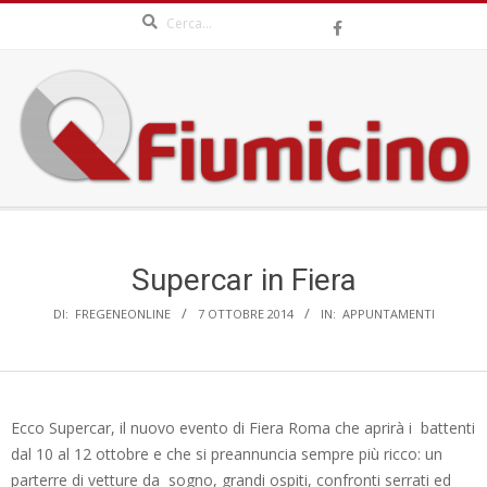
Search
Skip
to
content
QFIUMICINO.COM
Secondary
Navigation
Menu
Supercar in Fiera
DI:
FREGENEONLINE
7 OTTOBRE 2014
IN:
APPUNTAMENTI
Ecco Supercar, il nuovo evento di Fiera Roma che aprirà i battenti
dal 10 al 12 ottobre e che si preannuncia sempre più ricco: un
parterre di vetture da sogno, grandi ospiti, confronti serrati ed