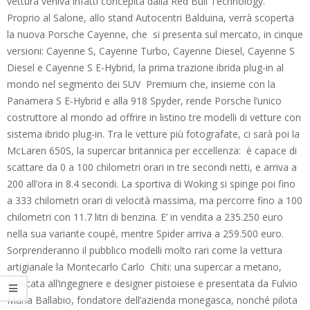
vettura veniva infatti concepita dalla Red Bull Technology.
Proprio al Salone, allo stand Autocentri Balduina, verrà scoperta
la nuova Porsche Cayenne, che si presenta sul mercato, in cinque
versioni: Cayenne S, Cayenne Turbo, Cayenne Diesel, Cayenne S
Diesel e Cayenne S E-Hybrid, la prima trazione ibrida plug-in al
mondo nel segmento dei SUV Premium che, insieme con la
Panamera S E-Hybrid e alla 918 Spyder, rende Porsche l’unico
costruttore al mondo ad offrire in listino tre modelli di vetture con
sistema ibrido plug-in. Tra le vetture più fotografate, ci sarà poi la
McLaren 650S, la supercar britannica per eccellenza: è capace di
scattare da 0 a 100 chilometri orari in tre secondi netti, e arriva a
200 all’ora in 8.4 secondi. La sportiva di Woking si spinge poi fino
a 333 chilometri orari di velocità massima, ma percorre fino a 100
chilometri con 11.7 litri di benzina. E’ in vendita a 235.250 euro
nella sua variante coupé, mentre Spider arriva a 259.500 euro.
Sorprenderanno il pubblico modelli molto rari come la vettura
artigianale la Montecarlo Carlo Chiti: una supercar a metano,
dedicata all’ingegnere e designer pistoiese e presentata da Fulvio
Maria Ballabio, fondatore dell’azienda monegasca, nonché pilota