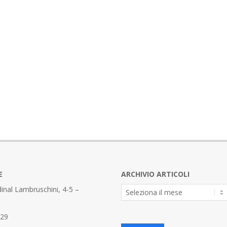
E
ARCHIVIO ARTICOLI
Archivio
inal Lambruschini, 4-5 –
Articoli
329