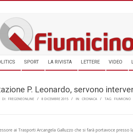
QFIUMICINO.COM
LITICS
SPORT
LA RIVISTA
LETTERE
VIDEO
tazione P. Leonardo, servono interven
DI:
FREGENEONLINE
8 DICEMBRE 2015
IN:
CRONACA
TAG:
FIUMICINO
sessore ai Trasporti Arcangela Galluzzo che si farà portavoce presso 