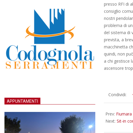
presso RFI di a
consiglio comuna
nostri pendolar
problema di un
del sistema di 
prevista, a breve
macchinetta che
quindi, non può
a chi gestisce 
ascensore tropp
2015-
Condividi:
12-
APPUNTAMENTI
08
Prev:
Fiumara 
Next:
Sit-in c