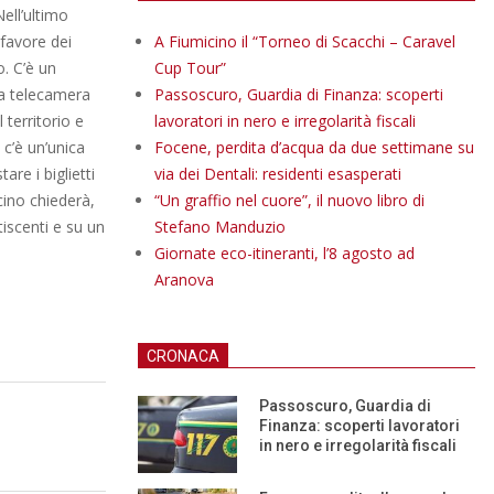
ell’ultimo
 favore dei
A Fiumicino il “Torneo di Scacchi – Caravel
o. C’è un
Cup Tour”
la telecamera
Passoscuro, Guardia di Finanza: scoperti
territorio e
lavoratori in nero e irregolarità fiscali
, c’è un’unica
Focene, perdita d’acqua da due settimane su
re i biglietti
via dei Dentali: residenti esasperati
cino chiederà,
“Un graffio nel cuore”, il nuovo libro di
tiscenti e su un
Stefano Manduzio
Giornate eco-itineranti, l’8 agosto ad
Aranova
CRONACA
Passoscuro, Guardia di
Finanza: scoperti lavoratori
in nero e irregolarità fiscali