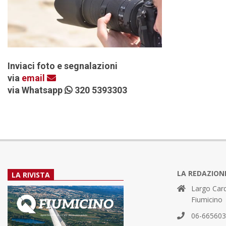
Inviaci foto e segnalazioni
via
email
via Whatsapp
320 5393303
LA REDAZION
LA RIVISTA
Largo Card
Fiumicino
06-66560