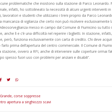
lcune problematiche che insistono sulla stazione di Parco Leonardo. N
le, infatti, ho sottolineato la necessità di alcuni urgenti interventi in
i, lavoratori e studenti che utilizzano i treni proprio da Parco Leonard
a mancanza di vigilanza che certo non può risolvere esclusivamente 
videosorveglianza messo in campo dal Comune di Fiumicino su tutto il 
, anche lì e c’è una difficoltà nel reperire i biglietti. In stazione, infatti
, però, funziona esclusivamente con carta di credito. Chi deve acquista
 farlo prima dell’apertura del centro commerciale. Il Comune di Fiumi
la stazione, ovvero a RFI, anche di intervenire sulle coperture ormai fa
o spesso fuori uso con problemi per anziani e disabili”.
Grande, corse soppresse
ontro apertura a singhiozzo scavi