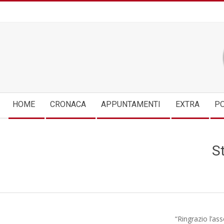
Skip
to
content
Secondary
HOME
CRONACA
APPUNTAMENTI
EXTRA
PO
Navigation
Menu
S
“Ringrazio l’as