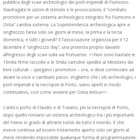
pubblica degli scavi archeologici dei porti imperiali di Fiumicino.
Naufragate le azioni di stimolo e le provocazioni, il “comitato
promotore per un sistema archeologico integrato fra Fiumicino e
Ostia” cambia sistema. La Soprintendenza archeologica apre a
singhiozzo l’area solo sei giorni al mese, la prima e la terza
domenica, e tutti i giovedì? E l’associazione organizza per il 12
dicembre il “singhiozzo day”, una protesta proprio davanti
all’ingresso degli scavi sulla via Portuense. <<Non sono bastate le
10mila firme raccolte e le 5mila cartoline spedite al Ministero dei
beni culturali – spiegano i promotori – ora, si deve cominciare ad
alzare la voce e cambiare passo. Vogliamo che i siti archeologici, i
porti imperiali e la necropoli di Porto, siano aperti in modo
continuativo, così come avviene per Ostia Antica>>.
L’antico porto di Claudio e di Traiano, più la necropoli di Porto,
dopo quello romano un sistema archeologico tra i più importanti
del Paese in grado di attrarre turisti da tutto il mondo. E che
invece continua ad essere tristemente aperto solo sei giorni al
mese rendendo impossibile qualunque forma di programmazione.