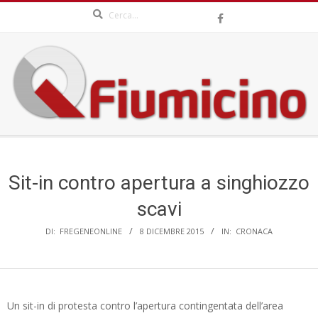
Search
Skip
to
content
QFIUMICINO.COM
Secondary
Navigation
Menu
Sit-in contro apertura a singhiozzo
scavi
DI:
FREGENEONLINE
8 DICEMBRE 2015
IN:
CRONACA
Un sit-in di protesta contro l’apertura contingentata dell’area