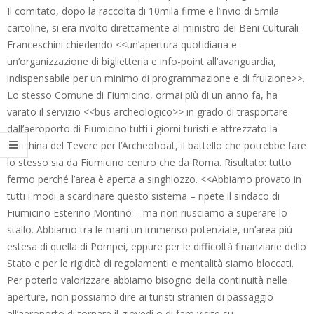
Il comitato, dopo la raccolta di 10mila firme e l’invio di 5mila
cartoline, si era rivolto direttamente al ministro dei Beni Culturali
Franceschini chiedendo <<un’apertura quotidiana e
un’organizzazione di biglietteria e info-point all’avanguardia,
indispensabile per un minimo di programmazione e di fruizione>>.
Lo stesso Comune di Fiumicino, ormai più di un anno fa, ha
varato il servizio <<bus archeologico>> in grado di trasportare
dall’aeroporto di Fiumicino tutti i giorni turisti e attrezzato la
banchina del Tevere per l’Archeoboat, il battello che potrebbe fare
lo stesso sia da Fiumicino centro che da Roma. Risultato: tutto
fermo perché l’area è aperta a singhiozzo. <<Abbiamo provato in
tutti i modi a scardinare questo sistema – ripete il sindaco di
Fiumicino Esterino Montino – ma non riusciamo a superare lo
stallo. Abbiamo tra le mani un immenso potenziale, un’area più
estesa di quella di Pompei, eppure per le difficoltà finanziarie dello
Stato e per le rigidità di regolamenti e mentalità siamo bloccati.
Per poterlo valorizzare abbiamo bisogno della continuità nelle
aperture, non possiamo dire ai turisti stranieri di passaggio
all’aeroporto di tornare il giovedì o di fare visite su