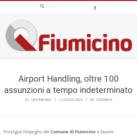
Search
Skip
to
content
QFIUMICINO.COM
Secondary
Navigation
Menu
Airport Handling, oltre 100
assunzioni a tempo indeterminato
DI:
QFIUMICINO
1 LUGLIO 2025
IN:
CRONACA
Prosegue l’impegno del
Comune di Fiumicino
a favore