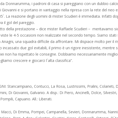
t da Donnarumma, i padroni di casa si pareggiano con un dubbio calcio
i Giovanni e si portano in vantaggio nella ripresa con la rete del neo 
5´. La reazione degli uomini di mister Scudieri è immediata. Infatti do
a il gol del pareggio.
tto della prestazione – dice mister Raffaele Scudieri − meritavamo s
 viste le 4-5 occasioni non realizzate nel secondo tempo. Siamo stati 
Anagni, una squadra difficile da affrontare. Mi dispiace molto per il ri
incassato due gol evitabili, il primo è un rigore inesistente, mentre 
iei non ha rispettato le consegne. Dobbiamo necessariamente miglio
gliamo crescere e giocarci l´alta classifica”.
I: Stancampiano, Contucci, La Rosa, Lustrissimi, Pralini, Colarieti, D
ini, Di Giovanni, Galvanio. A disp.: Di Piero, Ancinelli, Dolce, Silvestri
 Pompili, Capuano. All.: Liberati.
 Macci, Di Emma, Pompei, Campanella, Sevieri, Donnarumma, Nanni,