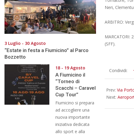
Tornatore, Torto
Neri, Clementucc
ARBITRO: Verga
MARCATORI: 28´
3 Luglio - 30 Agosto
(SFF).
“Estate in festa a Fiumicino” al Parco
Bozzetto
18 - 19 Agosto
2018-
Condividi:
A Fiumicino il
10-
“Torneo di
08
Scacchi – Caravel
Prev:
Via Porto
Cup Tour”
Next:
Aeropor
Fiumicino si prepara
ad accogliere una
nuova importante
iniziativa dedicata
allo sport e alla