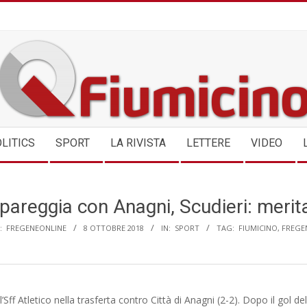
QFIUMICINO.COM
LITICS
SPORT
LA RIVISTA
LETTERE
VIDEO
 pareggia con Anagni, Scudieri: meri
:
FREGENEONLINE
8 OTTOBRE 2018
IN:
SPORT
TAG:
FIUMICINO
,
FREGE
’Sff Atletico nella trasferta contro Città di Anagni (2-2). Dopo il gol d