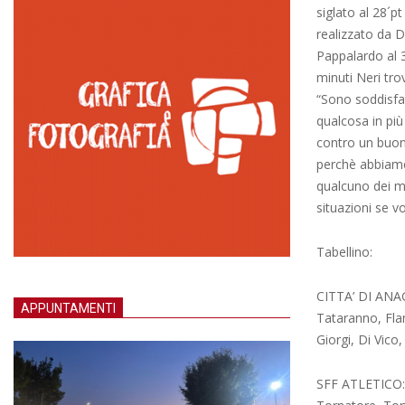
siglato al 28´p
realizzato da D
Pappalardo al 3
minuti Neri trov
“Sono soddisfa
qualcosa in più
contro un buon 
perchè abbiamo 
qualcuno dei m
situazioni se vo
Tabellino:
CITTA’ DI ANAGN
APPUNTAMENTI
Tataranno, Flam
Giorgi, Di Vico,
SFF ATLETICO: