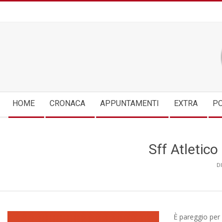
Skip
to
content
Secondary
HOME
CRONACA
APPUNTAMENTI
EXTRA
PO
Navigation
Menu
Sff Atletico
DI
È pareggio per l