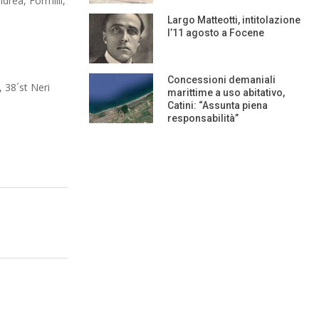
ndrea, Formilli,
Largo Matteotti, intitolazione
l’11 agosto a Focene
Concessioni demaniali
 38´st Neri
marittime a uso abitativo,
Catini: “Assunta piena
responsabilità”