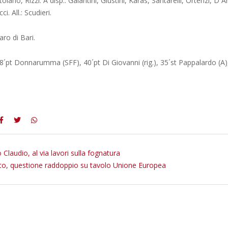
lano, Rizzi. A disp.: Galantini, Giustini, Karas, Santarelli, Ortenzi, D´A
i. All.: Scudieri.
ro di Bari.
pt Donnarumma (SFF), 40´pt Di Giovanni (rig.), 35´st Pappalardo (A),
 Claudio, al via lavori sulla fognatura
to, questione raddoppio su tavolo Unione Europea