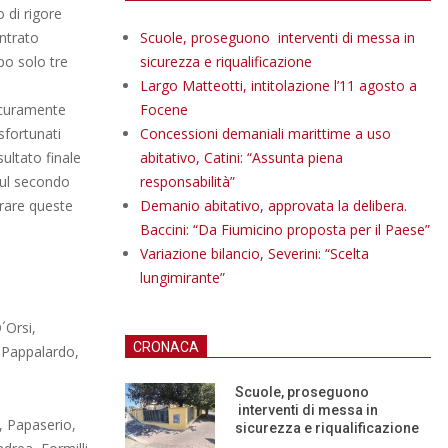
 di rigore
entrato
Scuole, proseguono interventi di messa in
po solo tre
sicurezza e riqualificazione
Largo Matteotti, intitolazione l’11 agosto a
icuramente
Focene
sfortunati
Concessioni demaniali marittime a uso
sultato finale
abitativo, Catini: “Assunta piena
sul secondo
responsabilità”
rare queste
Demanio abitativo, approvata la delibera.
Baccini: “Da Fiumicino proposta per il Paese”
Variazione bilancio, Severini: “Scelta
lungimirante”
´Orsi,
CRONACA
, Pappalardo,
Scuole, proseguono
interventi di messa in
 Papaserio,
sicurezza e riqualificazione