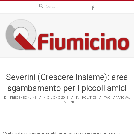
Search
Skip
to
content
QFIUMICINO.COM
Secondary
Navigation
Menu
Severini (Crescere Insieme): area
sgambamento per i piccoli amici
DI:
FREGENEONLINE
4 GIUGNO 2018
IN:
POLITICS
TAG:
ARANOVA
,
FIUMICINO
“Nel nostro programma abbiamo voluto riservare uno spazio