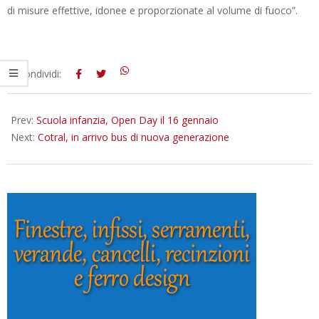
di misure effettive, idonee e proporzionate al volume di fuoco”.
2016-
Condividi:
01-
13
Prev:
Scuola infanzia, Open Day il 16 gennaio
Next:
Cotral, in arrivo bus di nuova generazione