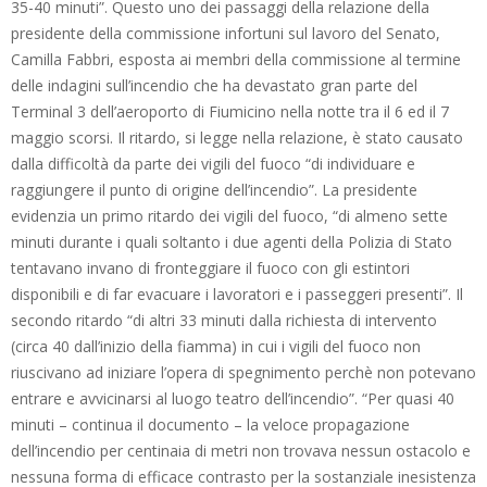
35-40 minuti”. Questo uno dei passaggi della relazione della
presidente della commissione infortuni sul lavoro del Senato,
Camilla Fabbri, esposta ai membri della commissione al termine
delle indagini sull’incendio che ha devastato gran parte del
Terminal 3 dell’aeroporto di Fiumicino nella notte tra il 6 ed il 7
maggio scorsi. Il ritardo, si legge nella relazione, è stato causato
dalla difficoltà da parte dei vigili del fuoco “di individuare e
raggiungere il punto di origine dell’incendio”. La presidente
evidenzia un primo ritardo dei vigili del fuoco, “di almeno sette
minuti durante i quali soltanto i due agenti della Polizia di Stato
tentavano invano di fronteggiare il fuoco con gli estintori
disponibili e di far evacuare i lavoratori e i passeggeri presenti”. Il
secondo ritardo “di altri 33 minuti dalla richiesta di intervento
(circa 40 dall’inizio della fiamma) in cui i vigili del fuoco non
riuscivano ad iniziare l’opera di spegnimento perchè non potevano
entrare e avvicinarsi al luogo teatro dell’incendio”. “Per quasi 40
minuti – continua il documento – la veloce propagazione
dell’incendio per centinaia di metri non trovava nessun ostacolo e
nessuna forma di efficace contrasto per la sostanziale inesistenza