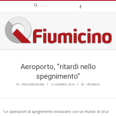
Search
Skip
to
content
QFIUMICINO.COM
Secondary
Navigation
Menu
Aeroporto, “ritardi nello
spegnimento”
DI:
FREGENEONLINE
13 GENNAIO 2016
IN:
CRONACA
“Le operazioni di spegnimento iniziavano con un ritardo di circa