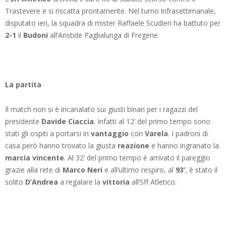
Trastevere e si riscatta prontamente. Nel turno infrasettimanale,
disputato ieri, la squadra di mister Raffaele Scudieri ha battuto per
2-1
il
Budoni
all’Aristide Paglialunga di Fregene.
La partita
Il match non si è incanalato sui giusti binari per i ragazzi del
presidente
Davide Ciaccia
. Infatti al 12’ del primo tempo sono
stati gli ospiti a portarsi in
vantaggio
con
Varela
. I padroni di
casa però hanno trovato la giusta
reazione
e hanno ingranato la
marcia vincente
. Al 32’ del primo tempo è arrivato il pareggio
grazie alla rete di
Marco Neri
e all’ultimo respiro, al
93’
, è stato il
solito
D’Andrea
a regalare la
vittoria
all’Sff Atletico.