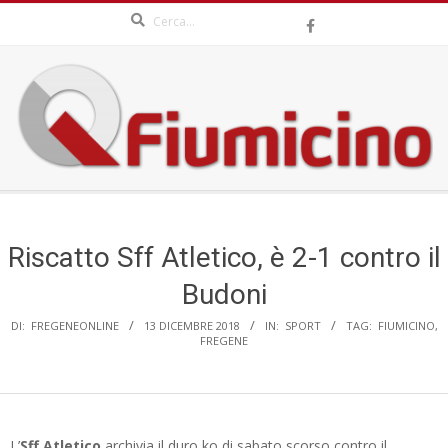
Search
Skip
to
content
QFIUMICINO.COM
Secondary
Navigation
Menu
Riscatto Sff Atletico, è 2-1 contro il
Budoni
DI:
FREGENEONLINE
13 DICEMBRE 2018
IN:
SPORT
TAG:
FIUMICINO
,
FREGENE
L’
Sff Atletico
archivia il duro ko di sabato scorso contro il