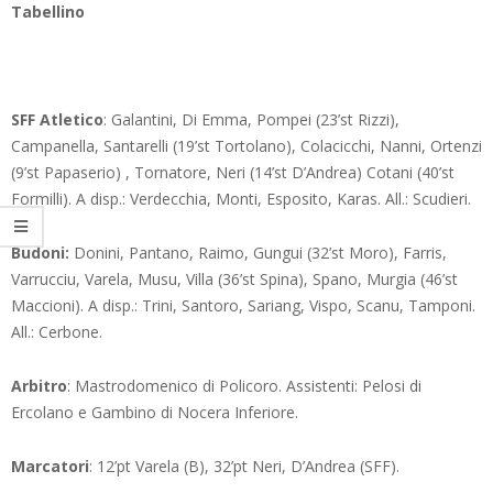
Tabellino
SFF Atletico
: Galantini, Di Emma, Pompei (23’st Rizzi),
Campanella, Santarelli (19’st Tortolano), Colacicchi, Nanni, Ortenzi
(9’st Papaserio) , Tornatore, Neri (14’st D’Andrea) Cotani (40’st
Formilli). A disp.: Verdecchia, Monti, Esposito, Karas. All.: Scudieri.
Budoni:
Donini, Pantano, Raimo, Gungui (32’st Moro), Farris,
Varrucciu, Varela, Musu, Villa (36’st Spina), Spano, Murgia (46’st
Maccioni). A disp.: Trini, Santoro, Sariang, Vispo, Scanu, Tamponi.
All.: Cerbone.
Arbitro
: Mastrodomenico di Policoro. Assistenti: Pelosi di
Ercolano e Gambino di Nocera Inferiore.
Marcatori
: 12’pt Varela (B), 32’pt Neri, D’Andrea (SFF).