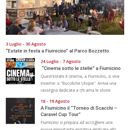
3 Luglio - 30 Agosto
“Estate in festa a Fiumicino” al Parco Bozzetto
24 Luglio - 7 Agosto
“Cinema sotto le stelle” a Fiumicino
Quest’estate il cinema, a Fiumicino, si vive
insieme: a “Bucoliche Utopie”. Arriva una
rassegna dedicata a chi ama le storie
18 - 19 Agosto
A Fiumicino il “Torneo di Scacchi –
Caravel Cup Tour”
Fiumicino si prepara ad accogliere una
nuova importante iniziativa dedicata allo