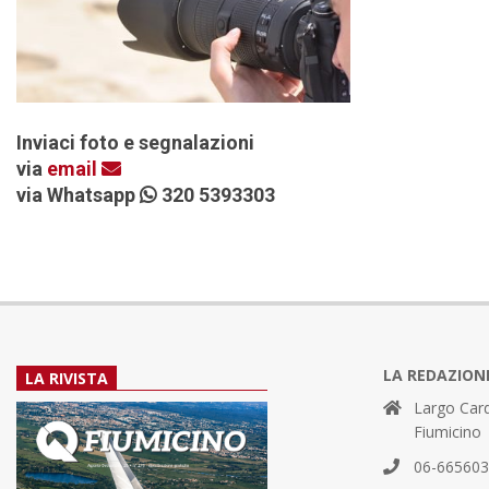
Inviaci foto e segnalazioni
via
email
via Whatsapp
320 5393303
LA REDAZION
LA RIVISTA
Largo Card
Fiumicino
06-66560