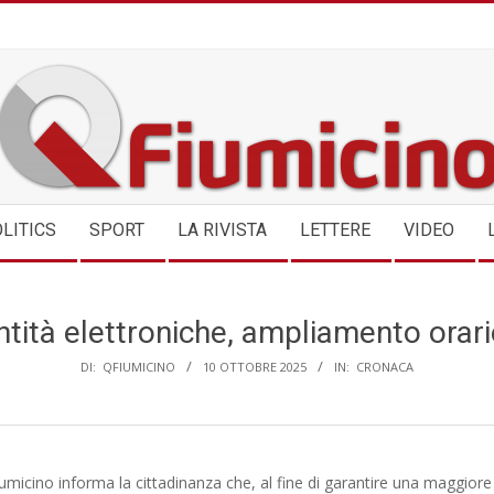
QFIUMICINO.COM
LITICS
SPORT
LA RIVISTA
LETTERE
VIDEO
entità elettroniche, ampliamento orari
DI:
QFIUMICINO
10 OTTOBRE 2025
IN:
CRONACA
umicino informa la cittadinanza che, al fine di garantire una maggior