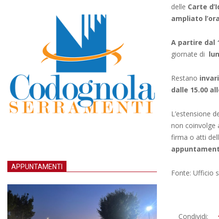
delle
Carte d’I
ampliato l’or
A partire dal
giornate di
lu
Restano
invari
dalle 15.00 all
L’estensione de
non coinvolge al
firma o atti del
appuntamenti 
APPUNTAMENTI
Fonte: Ufficio
2025-
Condividi: