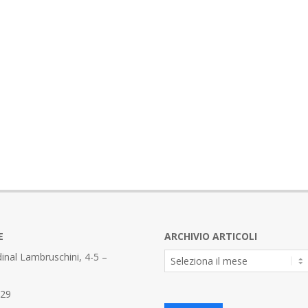
E
ARCHIVIO ARTICOLI
Archivio
inal Lambruschini, 4-5 –
Articoli
329