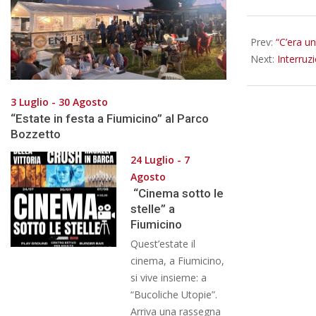
10-
10
Prev:
“C’era u
Next:
Interruz
3 Luglio - 30 Agosto
“Estate in festa a Fiumicino” al Parco
Bozzetto
24 Luglio - 7
Agosto
“Cinema sotto le
stelle” a
Fiumicino
Quest’estate il
cinema, a Fiumicino,
si vive insieme: a
“Bucoliche Utopie”.
Arriva una rassegna