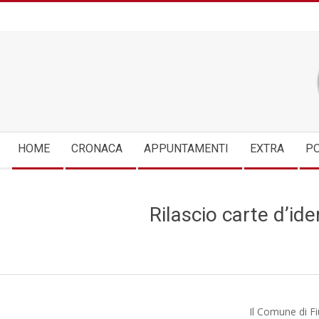
Skip
to
content
Secondary
HOME
CRONACA
APPUNTAMENTI
EXTRA
PO
Navigation
Menu
Rilascio carte d’id
Il Comune di Fi