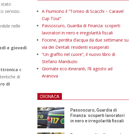
è stato
o servizio.
A Fiumicino il “Torneo di Scacchi – Caravel
Cup Tour”
Passoscuro, Guardia di Finanza: scoperti
nibile nelle
lavoratori in nero e irregolarità fiscali
Focene, perdita d’acqua da due settimane su
via dei Dentali: residenti esasperati
dì e giovedì
“Un graffio nel cuore”, il nuovo libro di
Stefano Manduzio
Giornate eco-itineranti, l’8 agosto ad
ettronica
e
Aranova
utentiche di
ro di
CRONACA
Passoscuro, Guardia di
Finanza: scoperti lavoratori
in nero e irregolarità fiscali