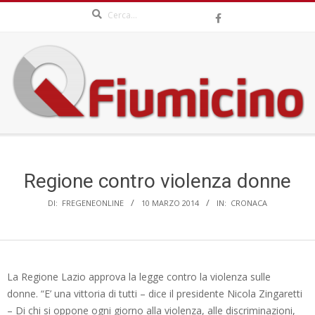
Search
Skip
to
content
QFIUMICINO.COM
Secondary
Navigation
Menu
Regione contro violenza donne
DI:
FREGENEONLINE
10 MARZO 2014
IN:
CRONACA
La Regione Lazio approva la legge contro la violenza sulle
donne. “E’
una vittoria di tutti – dice il presidente Nicola Zingaretti
– Di chi si oppone ogni giorno alla violenza, alle discriminazioni,