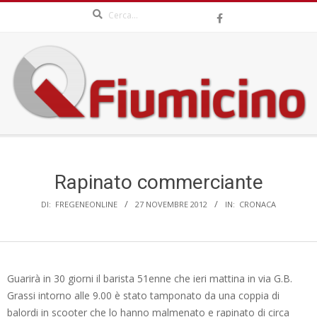
Search
Skip
to
content
QFIUMICINO.COM
Secondary
Navigation
Menu
Rapinato commerciante
DI:
FREGENEONLINE
27 NOVEMBRE 2012
IN:
CRONACA
Guarirà in 30 giorni il barista 51enne che ieri mattina in via G.B.
Grassi intorno alle 9.00 è stato tamponato da una coppia di
balordi in scooter che lo hanno malmenato e rapinato di circa