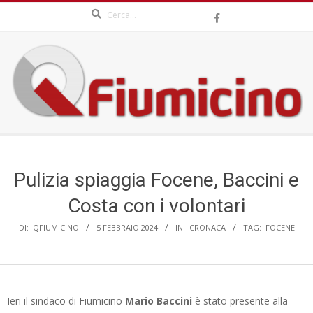
Search
Skip
to
content
QFIUMICINO.COM
Secondary
Navigation
Menu
Pulizia spiaggia Focene, Baccini e
Costa con i volontari
DI:
QFIUMICINO
5 FEBBRAIO 2024
IN:
CRONACA
TAG:
FOCENE
Ieri il sindaco di Fiumicino
Mario Baccini
è stato presente alla