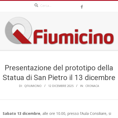
Search
Skip
to
content
QFIUMICINO.COM
Secondary
Navigation
Menu
Presentazione del prototipo della
Statua di San Pietro il 13 dicembre
DI:
QFIUMICINO
12 DICEMBRE 2025
IN:
CRONACA
Sabato 13 dicembre
, alle ore 10.00, presso l’Aula Consiliare, si