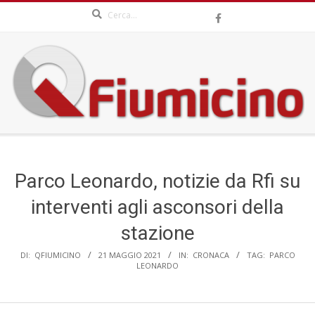
Search
Skip
to
content
QFIUMICINO.COM
Secondary
Navigation
Menu
Parco Leonardo, notizie da Rfi su
interventi agli asconsori della
stazione
DI:
QFIUMICINO
21 MAGGIO 2021
IN:
CRONACA
TAG:
PARCO
LEONARDO