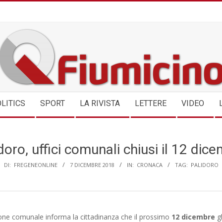
QFIUMICINO.COM
LITICS
SPORT
LA RIVISTA
LETTERE
VIDEO
doro, uffici comunali chiusi il 12 dic
DI:
FREGENEONLINE
7 DICEMBRE 2018
IN:
CRONACA
TAG:
PALIDORO
one comunale informa la cittadinanza che il prossimo
12 dicembre
gl