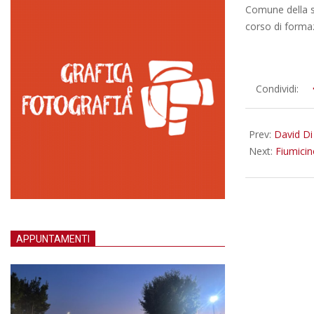
Comune della 
corso di formaz
2018-
Condividi:
12-
07
Prev:
David Di
Next:
Fiumicin
APPUNTAMENTI