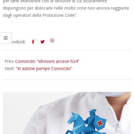
per farle intervenire con le idrovore di cui sicuramente
dispongono per dislocarle nelle molte zone non ancora raggiunte
dagli operatori della Protezione Civile”.
2014-
Condividi:
02-
02
Prev:
Consorzio: “idrovore accese h24”
Next:
“In azione pompe Consorzio”