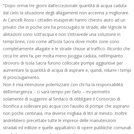
“Dopo ormai tre giorni dall’eccezionale quantità di acqua caduta
dal cielo la situazione degli allagamenti non accenna a migliorare.
Ai Cancelli Rossi i cittadini esasperati hanno chiesto aiuto ad un
privato che in poche ore ha prosciugato le strade; alle Vignole le
abitazioni sono sott’acqua e non s’intravede una soluzione in
tempi brevi, così come all’Isola Sacra dove molte zone sono
completamente allagate e le strade chiuse al traffico. Ricordo che
circa tre anni fa, per molta meno pioggia caduta, nell’impianto
idrovoro di Isola Sacra furono collocate pompe aggiuntive per
aumentare la quantità di acqua di aspirare e, quindi, ridurre i tempi
di prosciugamento.
Non è mia intenzione polemizzare con chi ha la responsabilità
dell’emergenza – ci sarà tempo per farlo – mi permetto
solamente di suggerire al Sindaco di obbligare il Consorzio di
Bonifica a sollevare più acqua con l’ausilio di pompe che aspirano
non poche centinaia, ma diverse migliaia di litri al minuto. Inoltre
andrebbero precettate tutte le imprese delle manutenzioni
stradali ed edilizie e quelle appaltatrici di opere pubbliche comunali