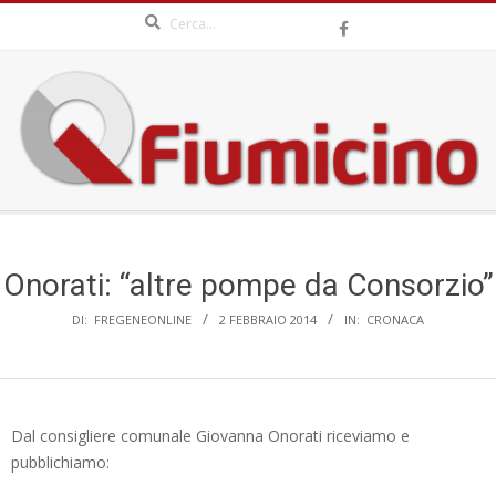
Search
Skip
to
content
QFIUMICINO.COM
Secondary
Navigation
Menu
Onorati: “altre pompe da Consorzio”
DI:
FREGENEONLINE
2 FEBBRAIO 2014
IN:
CRONACA
Dal consigliere comunale Giovanna Onorati riceviamo e
pubblichiamo: