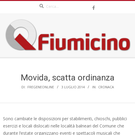
Search
Skip
to
content
QFIUMICINO.COM
Secondary
Navigation
Menu
Movida, scatta ordinanza
DI:
FREGENEONLINE
3 LUGLIO 2014
IN:
CRONACA
Sono cambiate le disposizioni per stabilimenti, chioschi, pubblici
esercizi e locali dislocati nelle località balneari del Comune che
durante l’estate organizzano eventi e spettacoli musicali che