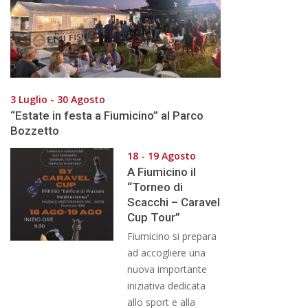
3 Luglio - 30 Agosto
“Estate in festa a Fiumicino” al Parco
Bozzetto
18 - 19 Agosto
A Fiumicino il
“Torneo di
Scacchi – Caravel
Cup Tour”
Fiumicino si prepara
ad accogliere una
nuova importante
iniziativa dedicata
allo sport e alla