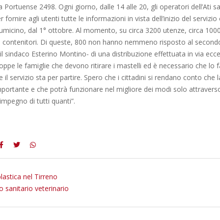
ia Portuense 2498. Ogni giorno, dalle 14 alle 20, gli operatori dell’Ati 
 fornire agli utenti tutte le informazioni in vista dell’inizio del servizio
Fiumicino, dal 1° ottobre. Al momento, su circa 3200 utenze, circa 10
 i contenitori. Di queste, 800 non hanno nemmeno risposto al secondo
 il sindaco Esterino Montino- di una distribuzione effettuata in via ecc
ppe le famiglie che devono ritirare i mastelli ed è necessario che lo f
 il servizio sta per partire. Spero che i cittadini si rendano conto che l
mportante e che potrà funzionare nel migliore dei modi solo attraverso
l’impegno di tutti quanti”.
lastica nel Tirreno
io sanitario veterinario