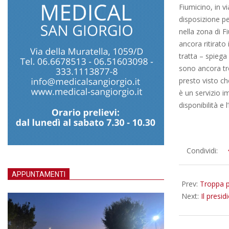
Fiumicino, in v
disposizione per
nella zona di 
ancora ritirato
tratta – spiega
sono ancora tro
presto visto che
è un servizio i
disponibilità e 
2013-
Condividi:
09-
18
APPUNTAMENTI
Prev:
Troppa p
Next:
Il presid