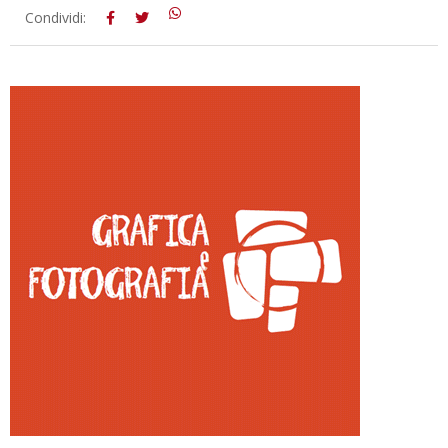
2018-
Condividi:
08-
09