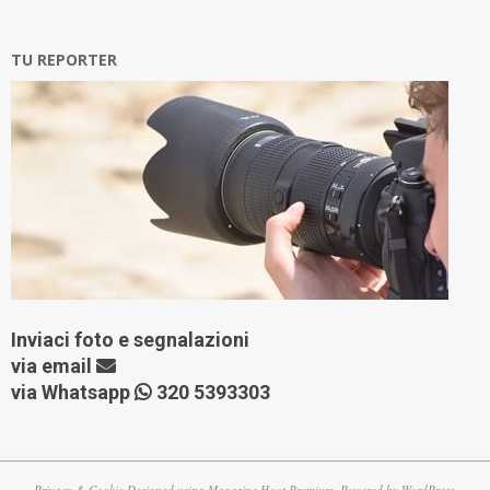
TU REPORTER
Inviaci foto e segnalazioni
via
email
via Whatsapp
320 5393303
Privacy & Cookie
Designed using
Magazine Hoot Premium
. Powered by
WordPress
.