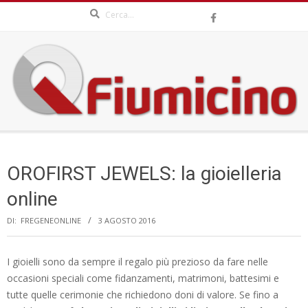
Search
Skip
to
content
QFIUMICINO.COM
Secondary
Navigation
OROFIRST JEWELS: la gioielleria
Menu
online
DI:
FREGENEONLINE
3 AGOSTO 2016
I gioielli sono da sempre il regalo più prezioso da fare nelle
occasioni speciali come fidanzamenti, matrimoni, battesimi e
tutte quelle cerimonie che richiedono doni di valore. Se fino a