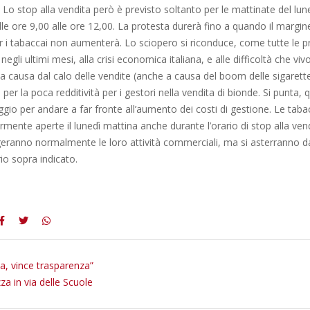
e. Lo stop alla vendita però è previsto soltanto per le mattinate del lun
lle ore 9,00 alle ore 12,00. La protesta durerà fino a quando il margi
r i tabaccai non aumenterà. Lo sciopero si riconduce, come tutte le p
gli ultimi mesi, alla crisi economica italiana, e alle difficoltà che viv
a causa dal calo delle vendite (anche a causa del boom delle sigarette
per la poca redditività per i gestori nella vendita di bionde. Si punta, q
gio per andare a far fronte all’aumento dei costi di gestione. Le taba
mente aperte il lunedì mattina anche durante l’orario di stop alla vend
geranno normalmente le loro attività commerciali, ma si asterranno da
rio sopra indicato.
a, vince trasparenza”
za in via delle Scuole