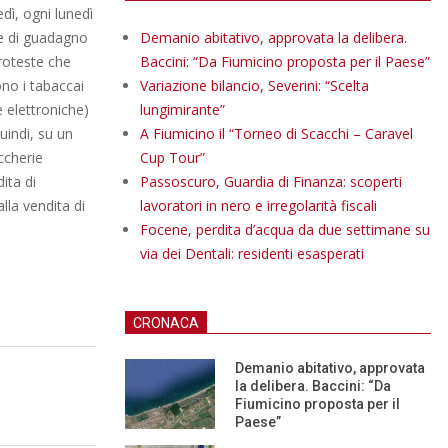
edì, ogni lunedì
ne di guadagno
Demanio abitativo, approvata la delibera.
roteste che
Baccini: “Da Fiumicino proposta per il Paese”
ono i tabaccai
Variazione bilancio, Severini: “Scelta
 elettroniche)
lungimirante”
uindi, su un
A Fiumicino il “Torneo di Scacchi – Caravel
ccherie
Cup Tour”
ita di
Passoscuro, Guardia di Finanza: scoperti
lla vendita di
lavoratori in nero e irregolarità fiscali
Focene, perdita d’acqua da due settimane su
via dei Dentali: residenti esasperati
CRONACA
Demanio abitativo, approvata
la delibera. Baccini: “Da
Fiumicino proposta per il
Paese”