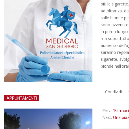
più le sigarett
ad oltranza, da
sulle bionde pe
sono avvenute ne
in primo luogo 
ma soprattutto 
aumento dell’ag
saranno regolar
sigarette, svol
bionde nell’ora
2014-
Condividi:
03-
APPUNTAMENTI
03
Prev:
“Farmaci
Next:
Una piaz