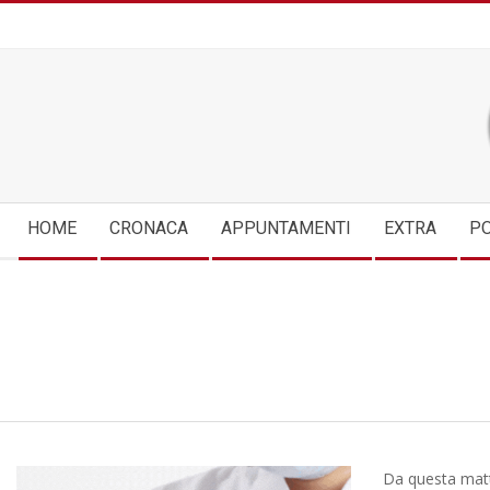
Skip
to
content
Secondary
HOME
CRONACA
APPUNTAMENTI
EXTRA
PO
Navigation
Menu
Da questa matti