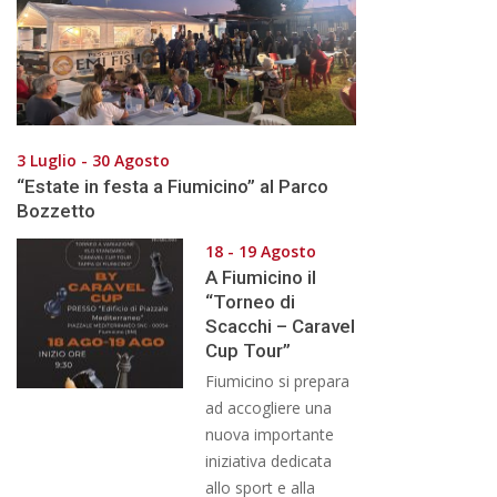
3 Luglio - 30 Agosto
“Estate in festa a Fiumicino” al Parco
Bozzetto
18 - 19 Agosto
A Fiumicino il
“Torneo di
Scacchi – Caravel
Cup Tour”
Fiumicino si prepara
ad accogliere una
nuova importante
iniziativa dedicata
allo sport e alla