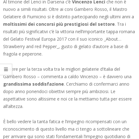
Al timone del Lenci in Darsena c’è
Vincenzo Lenci
che non è
nuovo a simili risultati. Oltre ai coni Gambero Rosso, il Mastro
Gelatiere di Fiumicino si è distinto partecipando negli ultimi anni a
moltissimi dei concorsi più prestigiosi del settore
. Tra i
risultati più significativi c’è la vittoria nell’importante tappa romana
del Gelato Festival Europa 2017 con il suo iconico _About…
Strawberry and red Pepper_, gusto di gelato d’autore a base di
fragola e peperone.
“Essere per la terza volta tra le migliori gelaterie d’Italia del
Gambero Rosso – commenta a caldo Vincenzo – è davvero una
grandissima soddisfazione
. Cerchiamo di confermarci anno
dopo anno ponendoci obiettivi sempre più ambiziosi. Le
aspettative sono altissime e noi ce la mettiamo tutta per essere
all’altezza.
È bello vedere la tanta fatica e l’impegno ricompensati con un
riconoscimento di questo livello ma ci tengo a sottolineare che
per arrivare qui sono stati fondamentali l’impegno quotidiano di