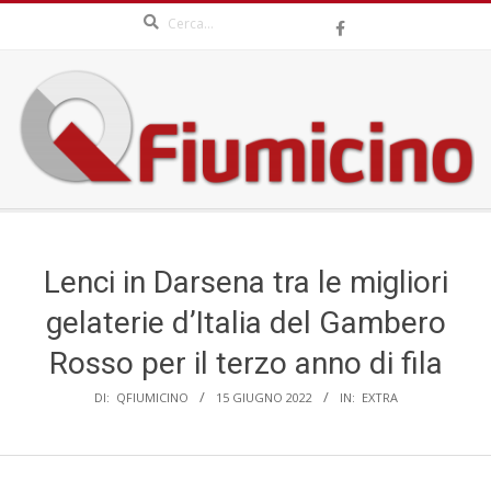
Search
Skip
to
content
QFIUMICINO.COM
Secondary
Navigation
Menu
Lenci in Darsena tra le migliori
gelaterie d’Italia del Gambero
Rosso per il terzo anno di fila
DI:
QFIUMICINO
15 GIUGNO 2022
IN:
EXTRA