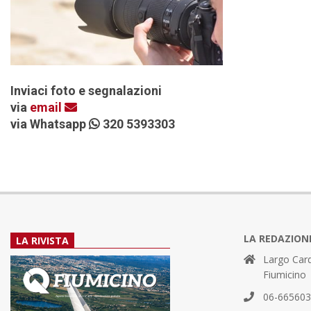
Inviaci foto e segnalazioni
via
email
via Whatsapp
320 5393303
LA REDAZION
LA RIVISTA
Largo Card
Fiumicino
06-66560