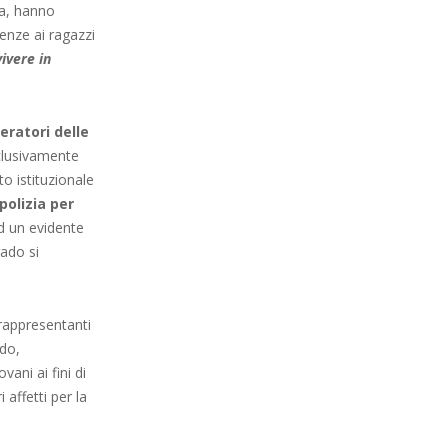
za, hanno
ienze ai ragazzi
vivere in
eratori delle
sclusivamente
to istituzionale
polizia per
 un evidente
rado si
rappresentanti
rdo,
vani ai fini di
 affetti per la