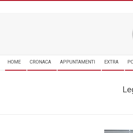
Skip
to
content
Secondary
HOME
CRONACA
APPUNTAMENTI
EXTRA
PO
Navigation
Menu
Le