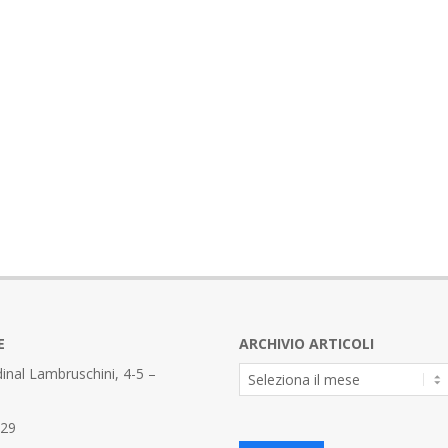
E
ARCHIVIO ARTICOLI
Archivio
inal Lambruschini, 4-5 –
Articoli
329