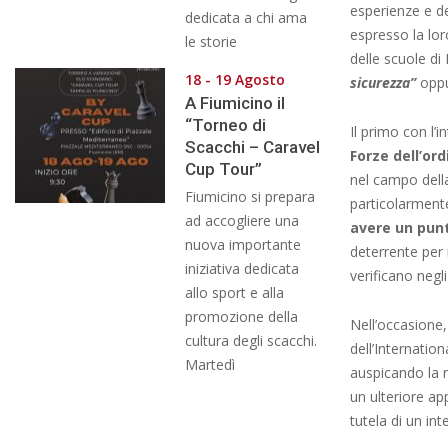
esperienze e de
dedicata a chi ama
espresso la lor
le storie
delle scuole di
18 - 19 Agosto
sicurezza”
oppu
A Fiumicino il
“Torneo di
Il primo con l’i
Scacchi – Caravel
Forze dell’ord
Cup Tour”
nel campo della
Fiumicino si prepara
particolarment
ad accogliere una
avere un punt
nuova importante
deterrente per 
iniziativa dedicata
verificano negli
allo sport e alla
promozione della
Nell’occasione,
cultura degli scacchi.
dell’Internatio
Martedì
auspicando la re
un ulteriore app
tutela di un int