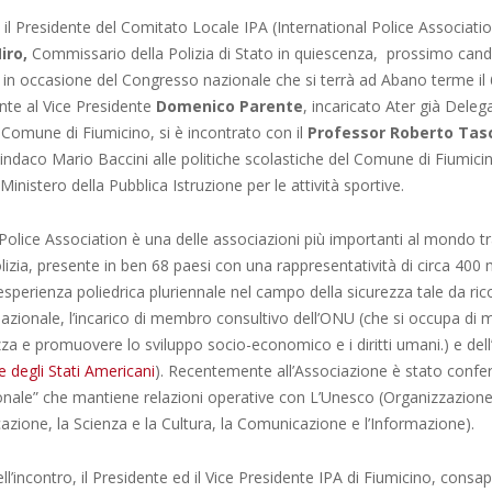
 il Presidente del Comitato Locale IPA (International Police Associatio
iro,
Commissario della Polizia di Stato in quiescenza, prossimo candi
 in occasione del Congresso nazionale che si terrà ad Abano terme il
te al Vice Presidente
Domenico Parente
, incaricato Ater già Delega
l Comune di Fiumicino, si è incontrato con il
Professor Roberto Tasc
Sindaco Mario Baccini alle politiche scolastiche del Comune di Fiumic
Ministero della Pubblica Istruzione per le attività sportive.
 Police Association è una delle associazioni più importanti al mondo t
olizia, presente in ben 68 paesi con una rappresentatività di circa 400 m
sperienza poliedrica pluriennale nel campo della sicurezza tale da rico
azionale, l’incarico di membro consultivo dell’ONU (che si occupa di 
zza e promuovere lo sviluppo socio-economico e i diritti umani.) e del
 degli Stati Americani
). Recentemente all’Associazione è stato conferi
onale” che mantiene relazioni operative con L’Unesco (Organizzazione
cazione, la Scienza e la Cultura, la Comunicazione e l’Informazione).
ll’incontro, il Presidente ed il Vice Presidente IPA di Fiumicino, consap