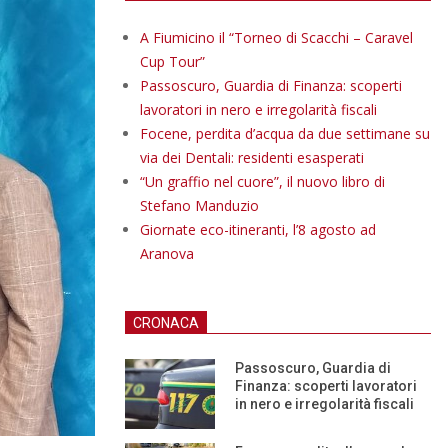
A Fiumicino il “Torneo di Scacchi – Caravel
Cup Tour”
Passoscuro, Guardia di Finanza: scoperti
lavoratori in nero e irregolarità fiscali
Focene, perdita d’acqua da due settimane su
via dei Dentali: residenti esasperati
“Un graffio nel cuore”, il nuovo libro di
Stefano Manduzio
Giornate eco-itineranti, l’8 agosto ad
Aranova
CRONACA
Passoscuro, Guardia di
Finanza: scoperti lavoratori
in nero e irregolarità fiscali