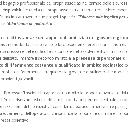
l bagaglio professionale dei propri associati nel campo della sicurez
o disponibilità e quella dei propri associati a trasmettere le loro esper
 Fiumicino attraverso due progetti specifici
“Educare alla legalità per 
re “
Adottiamo un poliziotto”.
ntento di
instaurare un rapporto di amicizia tra i giovani e gli op
ine
, in modo da discutere delle loro esperienze professionali (non e
 sicurezza) e delle difficoltà riscontrate nell’assolvimento di un compi
e delicato, mentre il secondo mirato alla
presenza di personale di 
o di riferimento costante e qualificato in ambito scolastico
ed
i molteplici fenomeni di irrequietezza giovanile o bullismo che non di 
 ambienti giovanili.
 il Professor Tasciotti ha apprezzato molto le proposte avanzate dai 
nal Police riservandosi di verificare le condizioni per un eventuale acco
alizzazione di tale iniziativa considerata particolarmente utile per i gio
rezzamento dell’operato di chi sacrifica la propria incolumità e i propri
eresse collettivo.