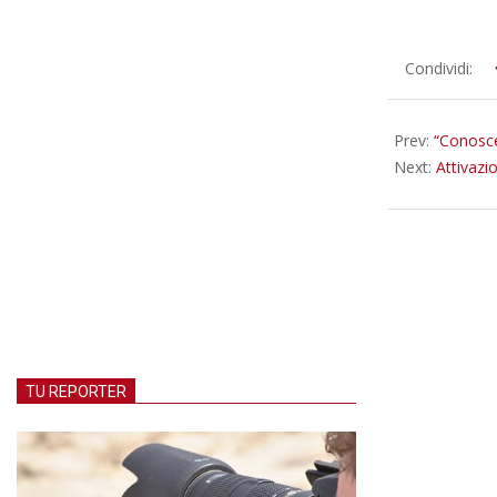
2025-
Condividi:
09-
13
Prev:
“Conoscer
Next:
Attivazio
TU REPORTER