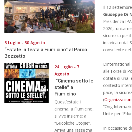
Il 12 settembre
Giuseppe Di N
Presidenza IPA
2026, unitamen
sicurezza per i
3 Luglio - 30 Agosto
incaricato dal 
“Estate in festa a Fiumicino” al Parco
consulente del 
Bozzetto
L’International
24 Luglio - 7
alle Forze di P
Agosto
dotata di una e
“Cinema sotto le
contesto intern
stelle” a
pace, la sicure
Fiumicino
(
Organizzazione
Quest’estate il
“Ong Internazi
cinema, a Fiumicino,
Unite per l’Edu
si vive insieme: a
“Bucoliche Utopie”.
In occasione de
Arriva una rassegna