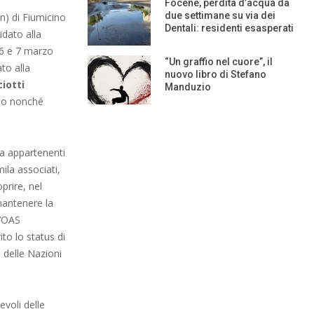
Focene, perdita d’acqua da
due settimane su via dei
n) di Fiumicino
Dentali: residenti esasperati
dato alla
 6 e 7 marzo
“Un graffio nel cuore”, il
to alla
nuovo libro di Stefano
iotti
Manduzio
ino nonché
ra appartenenti
ila associati,
prire, nel
mantenere la
l’OAS
to lo status di
 delle Nazioni
evoli delle