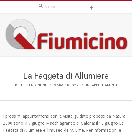
Search
Skip
to
content
QFIUMICINO.COM
Secondary
Navigation
Menu
La Faggeta di Allumiere
DI:
FREGENEONLINE
9 MAGGIO 2012
IN:
APPUNTAMENTI
I prossimi appuntamenti con le visite guidate proposti da Natura
2000 sono: il 9 giugno Macchiagrande di Galeria; il 16 giugno La
Faggeta di Allumiere e il museo dell’Allume. Per informazioni e