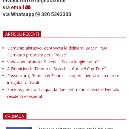
Inviaci foto e segnalazioni
via
email
via Whatsapp
320 5393303
ARTICOLI RECENTI
Demanio abitativo, approvata la delibera. Baccini: “Da
Fiumicino proposta per il Paese”
Variazione bilancio, Severini: “Scelta lungimirante”
A Fiumicino il “Torneo di Scacchi – Caravel Cup Tour”
Passoscuro, Guardia di Finanza: scoperti lavoratori in nero e
irregolarità fiscali
Focene, perdita d’acqua da due settimane su via dei Dentali:
residenti esasperati
CRONACA